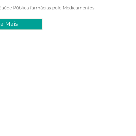
Saúde Pública
farmácias polo
Medicamentos
ia Mais
aneiro 2026 15:19
o Dr. José Frota integra a lista
 melhores hospitais públicos
l
osé Frota (IJF) está entre os 100 melhores hospitais públicos do
 avaliação nacional que incluiu unidades federais, estaduais e
dicação considerou o desempenho hospitalar em critérios como
as de ocupação e mortalidade, disp...
SUS
hospitais
Fortaleza
Saúde Pública
ia Mais