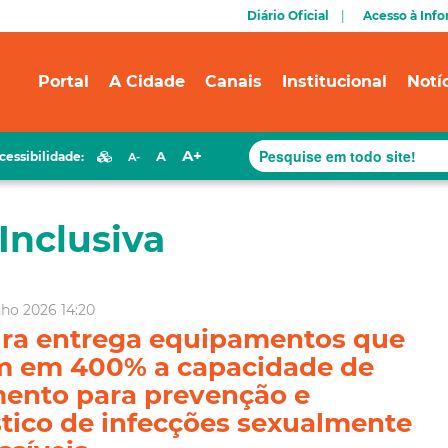
Diário Oficial
Acesso à Inf
Portal
A Cidade
Canais
Institucional
Notí
A+
A
cessibilidade:
A-
Inclusiva
nho 2026 14:20
ura entrega equipamentos que
m em 400% a capacidade de
ento para prevenção e
tico de infecções sexualmente