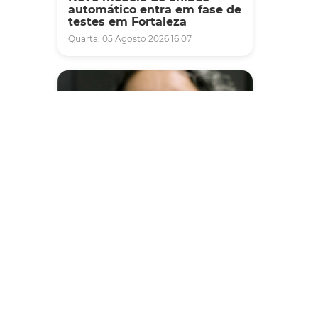
automático entra em fase de
testes em Fortaleza
Quarta, 05 Agosto 2026 16:07
Saúde
Fortaleza terá seis postos de
saúde abertos neste sábado
e domingo (1º e 2/8) para
atendimento à população
Sexta, 31 Julho 2026 16:34