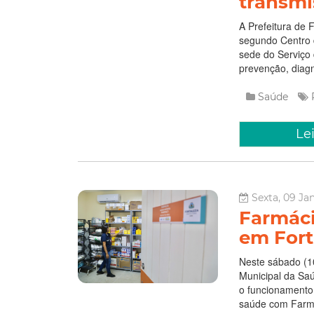
transmi
A Prefeitura de F
segundo Centro 
sede do Serviço 
prevenção, diag
Saúde
Le
Sexta, 09 Ja
Farmáci
em Fort
Neste sábado (10
Municipal da Sa
o funcionamento 
saúde com Farmác