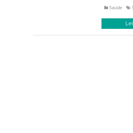
Saúde
Le
Quarta, 07 J
Institut
dos 100
do Brasi
O Instituto Dr. J
Brasil, conforme
municipais. A in
acreditação, tax
Saúde
Le