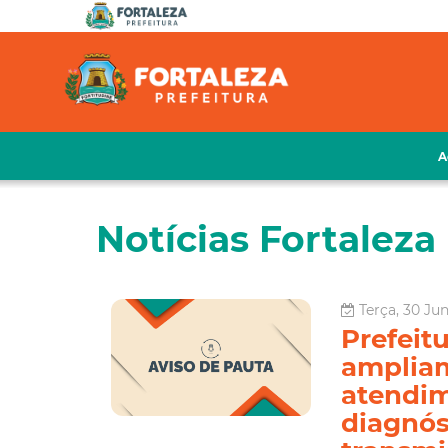
A
Notícias Fortaleza 
Terça, 30 Ju
Prefeit
amplia
atendim
diagnós