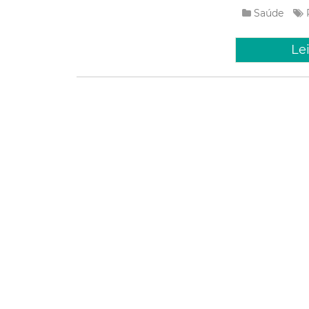
Saúde
Le
Terça, 04 Se
Campan
Erradic
Nascime
"Sim, eu existo!
Sub-Registro Ci
Básica lançada n
no Auditório Mur
Social
Le