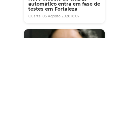
automático entra em fase de
testes em Fortaleza
Quarta, 05 Agosto 2026 16:07
Saúde
Fortaleza terá seis postos de
saúde abertos neste sábado
e domingo (1º e 2/8) para
atendimento à população
Sexta, 31 Julho 2026 16:34