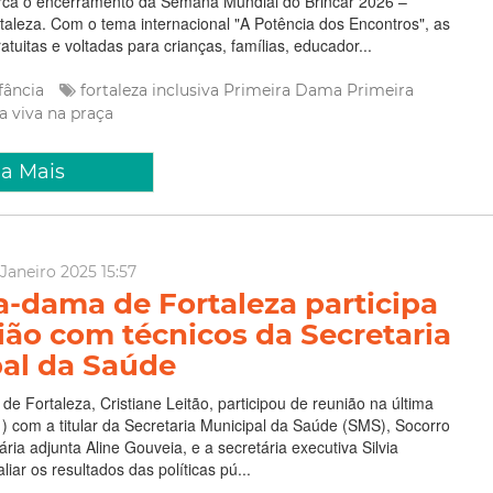
rca o encerramento da Semana Mundial do Brincar 2026 –
rtaleza. Com o tema internacional "A Potência dos Encontros", as
atuitas e voltadas para crianças, famílias, educador...
nfância
fortaleza inclusiva
Primeira Dama
Primeira
ia viva na praça
ia Mais
Janeiro 2025 15:57
a-dama de Fortaleza participa
ião com técnicos da Secretaria
al da Saúde
de Fortaleza, Cristiane Leitão, participou de reunião na última
/1) com a titular da Secretaria Municipal da Saúde (SMS), Socorro
ária adjunta Aline Gouveia, e a secretária executiva Silvia
iar os resultados das políticas pú...