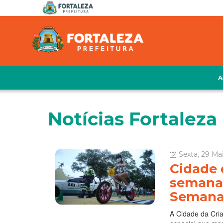
A
Notícias Fortaleza 
Sexta, 29 Ma
Cidade 
semana 
Semana 
A Cidade da Cri