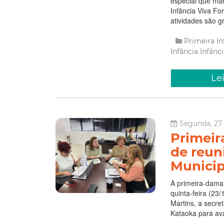
especial que ma
Infância Viva Fo
atividades são gr
Primeira I
Infância
Infânc
Le
Segunda, 27 
Primeir
de reun
Municip
A primeira-dama 
quinta-feira (23
Martins, a secret
Kataoka para aval