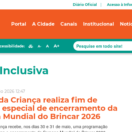
Diário Oficial
Acesso à Inf
Portal
A Cidade
Canais
Institucional
Notí
A+
A
cessibilidade:
A-
Inclusiva
io 2026 12:47
da Criança realiza fim de
especial de encerramento da
Mundial do Brincar 2026
ança recebe, nos dias 30 e 31 de maio, uma programação