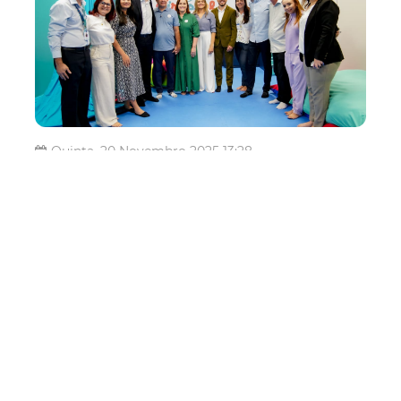
Quinta, 20 Novembro 2025 13:28
Prefeitura de Fortaleza
inaugura Sala
Multissensorial no
Aeroporto Internacional de
Fortaleza
A Prefeitura de Fortaleza inaugurou, nesta quinta-feira
(20/11), a Sala Multissensorial do Aeroporto Internacional
de Fortaleza. O espaço funciona como um ambiente de
acolhimento para pessoas neurodivergentes, oferecendo
iluminação com controle de intensidade, cores neutras,
puffs, colchonetes ...