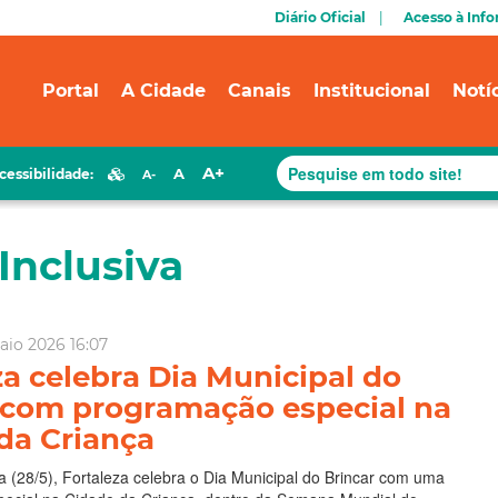
Diário Oficial
Acesso à Inf
Portal
A Cidade
Canais
Institucional
Notí
A+
A
cessibilidade:
A-
Inclusiva
aio 2026 16:07
za celebra Dia Municipal do
 com programação especial na
da Criança
ra (28/5), Fortaleza celebra o Dia Municipal do Brincar com uma