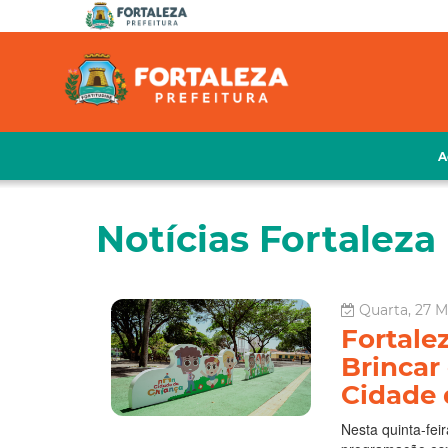
A
Notícias Fortaleza 
Quarta, 27 M
Fortale
Brincar
Cidade 
Nesta quinta-fei