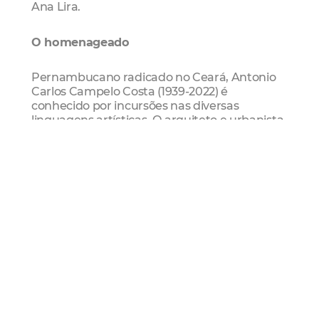
Ana Lira.
O homenageado
Pernambucano radicado no Ceará, Antonio
Carlos Campelo Costa (1939-2022) é
conhecido por incursões nas diversas
linguagens artísticas. O arquiteto e urbanista
destacou-se ao coordenar obras em
Fortaleza e em outras regiões do país, bem
como projetos de requalificação urbana em
sítios históricos tombados pelo Instituto do
Patrimônio Histórico e Artístico Nacional
(Iphan).
O também artista plástico estreou no Salão
de Abril há 60 anos, como “a grande
revelação do XVI Salão”, como destaca a
edição de 7 de maio de 1966 do jornal O Povo.
“Desenhista dedicado ao trabalho
profissional de perspectivas arquitetônicas,