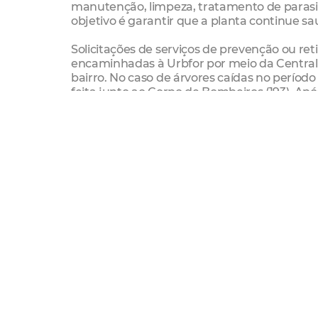
manutenção, limpeza, tratamento de parasit
objetivo é garantir que a planta continue sa
Solicitações de serviços de prevenção ou ret
encaminhadas à Urbfor por meio da Central
bairro. No caso de árvores caídas no períod
feita junto ao Corpo de Bombeiros (193). Ap
detectada a necessidade de poda ou corte d
UrbFor
Podas
Árvores