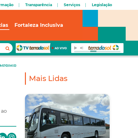
ormação
Transparência
Serviços
Legislação
cias
Fortaleza Inclusiva
IMPRIMIR
Mais Lidas
 ao