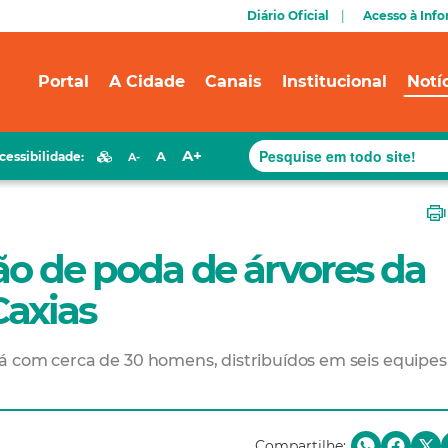
Diário Oficial
Acesso à Inf
Portal
A Cidade
Canais
Institucional
Notí
A+
A
cessibilidade:
A-
rão de poda de árvores da
axias
á com cerca de 30 homens, distribuídos em seis equipes
Compartilhe: