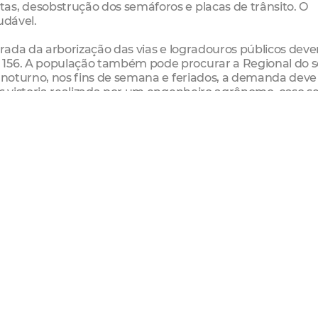
as, desobstrução dos semáforos e placas de trânsito. O
udável.
irada da arborização das vias e logradouros públicos dev
 156. A população também pode procurar a Regional do 
o noturno, nos fins de semana e feriados, a demanda deve
ós vistoria realizada por um engenheiro agrônomo, caso s
e árvore, a Urbfor executa o procedimento.