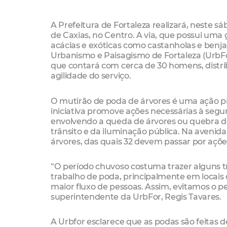
A Prefeitura de Fortaleza realizará, neste 
de Caxias, no Centro. A via, que possui uma
acácias e exóticas como castanholas e benj
Urbanismo e Paisagismo de Fortaleza (UrbFo
que contará com cerca de 30 homens, distri
agilidade do serviço.
O mutirão de poda de árvores é uma ação pre
iniciativa promove ações necessárias à segu
envolvendo a queda de árvores ou quebra de 
trânsito e da iluminação pública. Na avenid
árvores, das quais 32 devem passar por açõe
“O período chuvoso costuma trazer alguns t
trabalho de poda, principalmente em locais
maior fluxo de pessoas. Assim, evitamos o p
superintendente da UrbFor, Regis Tavares.
A Urbfor esclarece que as podas são feitas 