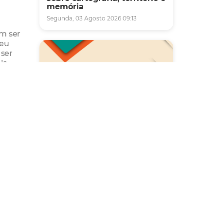
memória
Segunda, 03 Agosto 2026 09:13
em ser
seu
 ser
eja
Saúde
Carreta da Saúde da Mulher
vai ofertar cerca de 2 mil
atendimentos ginecológicos
e de mamas em Fortaleza
durante o mês de agosto
Quinta, 06 Agosto 2026 08:43