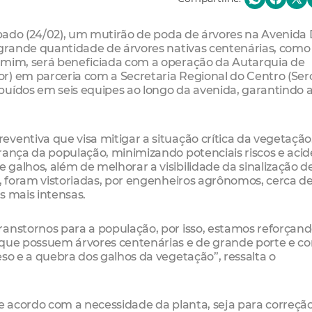
sábado (24/02), um mutirão de poda de árvores na Avenid
 grande quantidade de árvores nativas centenárias, como o
amim, será beneficiada com a operação da Autarquia de
r) em parceria com a Secretaria Regional do Centro (Serc
buídos em seis equipes ao longo da avenida, garantindo 
ventiva que visa mitigar a situação crítica da vegetação
rança da população, minimizando potenciais riscos e aci
galhos, além de melhorar a visibilidade da sinalização d
a, foram vistoriadas, por engenheiros agrônomos, cerca d
s mais intensas.
ranstornos para a população, por isso, estamos reforçand
 que possuem árvores centenárias e de grande porte e c
eso e a quebra dos galhos da vegetação”, ressalta o
de acordo com a necessidade da planta, seja para correção