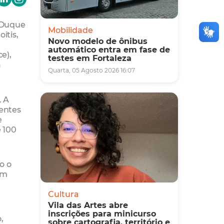
a Duque
Mobilidade
itis,
Novo modelo de ônibus
automático entra em fase de
e),
testes em Fortaleza
a
Quarta, 05 Agosto 2026 16:07
. A
dentes
e
e 100
o o
om
Cultura
Vila das Artes abre
inscrições para minicurso
,
sobre cartografia, território e