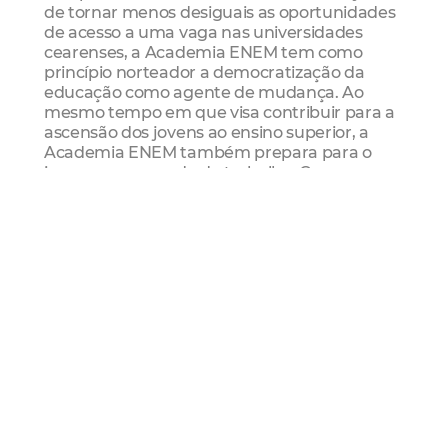
de tornar menos desiguais as oportunidades
de acesso a uma vaga nas universidades
cearenses, a Academia ENEM tem como
princípio norteador a democratização da
educação como agente de mudança. Ao
mesmo tempo em que visa contribuir para a
ascensão dos jovens ao ensino superior, a
Academia ENEM também prepara para o
ingresso no mundo do trabalho. Com o curso,
os jovens serão inseridos em processo de
aprendizagem autônoma e contínua, visando
evolução intelectual e social.
Mais Lidas