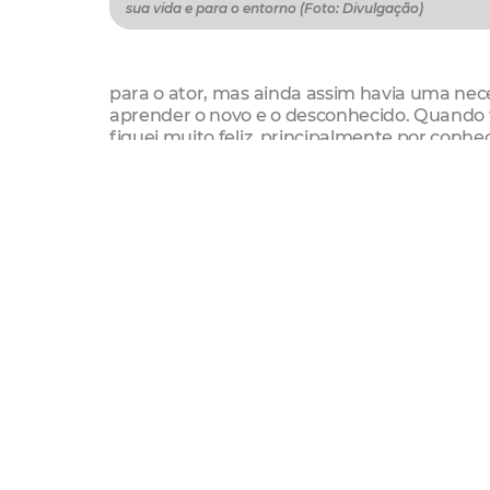
sua vida e para o entorno (Foto: Divulgação)
para o ator, mas ainda assim havia uma nec
aprender o novo e o desconhecido. Quando f
fiquei muito feliz, principalmente por co
objetivos.”
Hoje, diante de todas as dificuldades e pro
o grupo está mais mais unido, que vem inve
resultados conquistados. Com os frutos de
crescimento no grupo e o fortalecimento dos
A dinâmica do curso de teatro do Cuca Barra,
outros modos de ver o teatro , inclusive o 
organizar em um grupo de teatro e sempre 
uma forte ferramenta de transformação da re
social, ético e estético, contribuindo para a
Essa percepção do coletivo é resultado de 