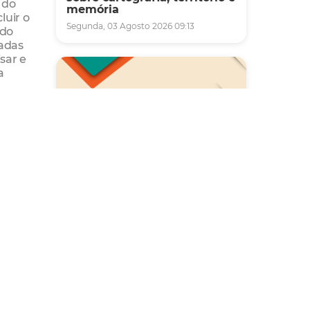
 do
memória
luir o
Segunda, 03 Agosto 2026 09:13
 do
tadas
sar e
a
contro
to
Saúde
cas,
Carreta da Saúde da Mulher
se
vai ofertar cerca de 2 mil
atendimentos ginecológicos
 como
e de mamas em Fortaleza
,
durante o mês de agosto
Quinta, 06 Agosto 2026 08:43