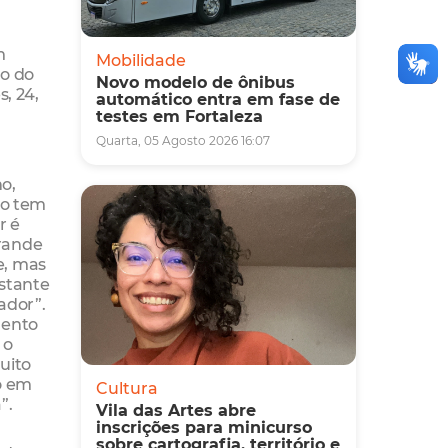
m
Mobilidade
no do
Novo modelo de ônibus
, 24,
automático entra em fase de
testes em Fortaleza
Quarta, 05 Agosto 2026 16:07
o,
tro tem
r é
rande
e, mas
stante
ador”.
mento
 o
uito
o em
Cultura
”.
Vila das Artes abre
inscrições para minicurso
sobre cartografia, território e