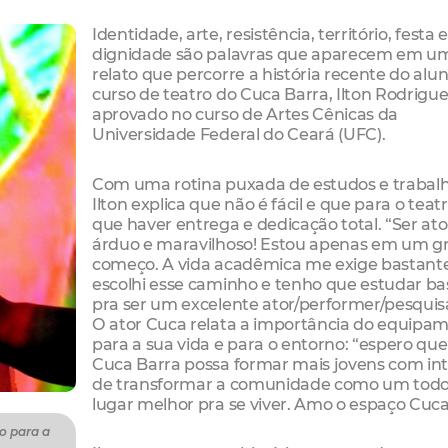
Identidade, arte, resistência, território, festa e
dignidade são palavras que aparecem em u
relato que percorre a história recente do alu
curso de teatro do Cuca Barra, Ilton Rodrigues
aprovado no curso de Artes Cênicas da
Universidade Federal do Ceará (UFC).
Com uma rotina puxada de estudos e trabalh
Ilton explica que não é fácil e que para o tea
que haver entrega e dedicação total. “Ser ato
árduo e maravilhoso! Estou apenas em um g
começo. A vida acadêmica me exige bastant
escolhi esse caminho e tenho que estudar ba
pra ser um excelente ator/performer/pesquis
O ator Cuca relata a importância do equipa
para a sua vida e para o entorno: “espero que
Cuca Barra possa formar mais jovens com int
de transformar a comunidade como um tod
lugar melhor pra se viver. Amo o espaço Cuca
o para a