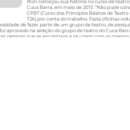
Ilton começou sua história no curso de teatro
Cuca Barra, em maio de 2013. “Não pude conc
CPBT (Curso dos Princípios Básicos de Teatro
TJA) por conta do trabalho. Fazia oficinas vol
essidade de fazer parte de um grupo de teatro, de pesqui
ui aprovado na seleção do grupo de teatro do Cuca Barr
nhecer pessoas que se encontram e se unem com os mesmo
blemas superados, Ilton tem a sensação de que a cada en
stindo mais em pesquisas e que encontra satisfação nos
 quase um ano de curso, observa também, que houve mui
 interesses de quase todos os integrantes.
 trouxe para a vida do ator Cuca, além das vivencias cêni
de pesquisador. “Temos a oportunidade de aprender como 
com o pensamento no coletivo ”. O ator encara o teatro
alidade. “É a arte como ferramenta de trabalho político
 transformação social”, comenta.
uma pedagogia ampla que permeia todas as esferas da