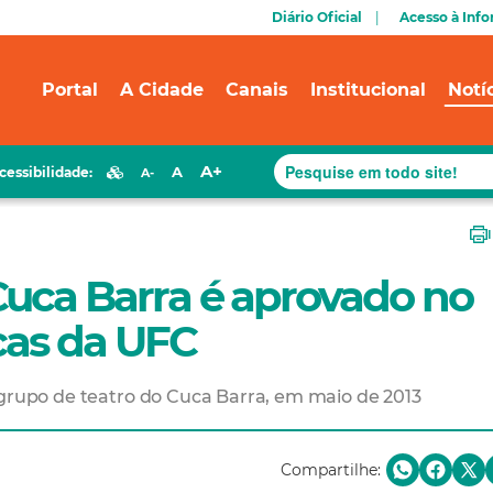
Diário Oficial
Acesso à Inf
Portal
A Cidade
Canais
Institucional
Notí
A+
A
cessibilidade:
A-
Cuca Barra é aprovado no
cas da UFC
 grupo de teatro do Cuca Barra, em maio de 2013
Compartilhe: