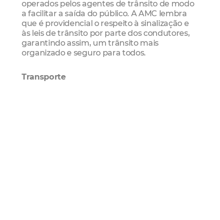
operados pelos agentes de trânsito de modo
a facilitar a saída do público. A AMC lembra
que é providencial o respeito à sinalização e
às leis de trânsito por parte dos condutores,
garantindo assim, um trânsito mais
organizado e seguro para todos.
Transporte
Em virtude do jogo, a Empresa de Transporte
Urbano de Fortaleza (Etufor) reforçará a frota
das linhas que já trafegam pelo local, com 10
coletivos extras nos terminais Parangaba,
Lagoa e Antônio Bezerra, de 19 às 03 horas.