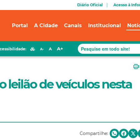
Diário Oficial
Acesso à Inf
Portal
A Cidade
Canais
Institucional
Notí
A+
A
cessibilidade:
A-
 leilão de veículos nesta
Compartilhe: