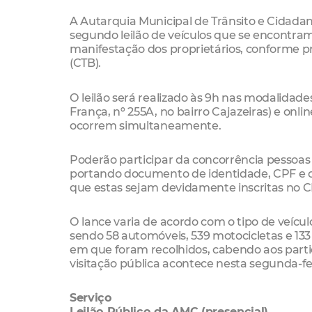
A Autarquia Municipal de Trânsito e Cidadani
segundo leilão de veículos que se encontra
manifestação dos proprietários, conforme pre
(CTB).
O leilão será realizado às 9h nas modalidade
França, nº 255A, no bairro Cajazeiras) e onli
ocorrem simultaneamente.
Poderão participar da concorrência pessoas
portando documento de identidade, CPF e 
que estas sejam devidamente inscritas no C
O lance varia de acordo com o tipo de veícul
sendo 58 automóveis, 539 motocicletas e 13
em que foram recolhidos, cabendo aos parti
visitação pública acontece nesta segunda-feira
Serviço
Leilão Público da AMC (presencial)