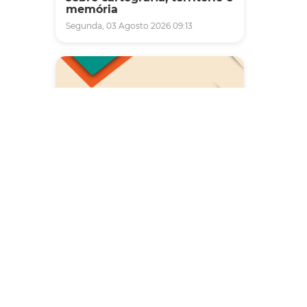
memória
Segunda, 03 Agosto 2026 09:13
Saúde
Carreta da Saúde da Mulher
vai ofertar cerca de 2 mil
atendimentos ginecológicos
e de mamas em Fortaleza
durante o mês de agosto
Quinta, 06 Agosto 2026 08:43