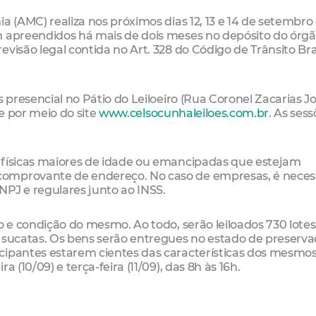
a (AMC) realiza nos próximos dias 12, 13 e 14 de setembro
m apreendidos há mais de dois meses no depósito do órg
visão legal contida no Art. 328 do Código de Trânsito Bra
s presencial no Pátio do Leiloeiro (Rua Coronel Zacarias J
ne por meio do site
www.celsocunhaleiloes.com.br
. As ses
 físicas maiores de idade ou emancipadas que estejam
comprovante de endereço. No caso de empresas, é neces
NPJ e regulares junto ao INSS.
o e condição do mesmo. Ao todo, serão leiloados 730 lotes
3 sucatas. Os bens serão entregues no estado de preserv
cipantes estarem cientes das características dos mesmos
 (10/09) e terça-feira (11/09), das 8h às 16h.