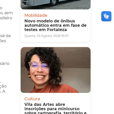
 o
ão, sem
Mobilidade
sileiro
Novo modelo de ônibus
automático entra em fase de
testes em Fortaleza
osé de
Quarta, 05 Agosto 2026 16:07
sões
sário
,
ação
. A
Cultura
Vila das Artes abre
inscrições para minicurso
sobre cartografia, território e