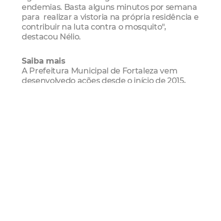
endemias. Basta alguns minutos por semana
para realizar a vistoria na própria residência e
contribuir na luta contra o mosquito",
destacou Nélio.
Saiba mais
A Prefeitura Municipal de Fortaleza vem
desenvolvedo ações desde o início de 2015,
com base no Plano de Enfrentamento à
Dengue, principalmente aquelas de
prevenção, seguindo os protocolos
estabelecidos pelo Ministério da Saúde.
Foram implantadas atividades como a
“Operação Foco a Foco”, com a intensificação
das ações de controle vetorial nos imóveis
com maior vulnerabilidade com retorno
semanal, “Mutirão de Combate ao Aedes”, a
intensificação das visitas domiciliares,
atividades de controle químico com máquina
costal, eliminando o mosquito na fase alada, a
implantação de brigadas em instituições
públicas e privadas, além de convênios com