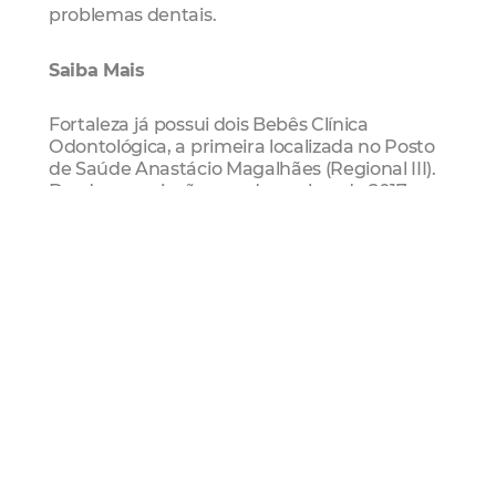
problemas dentais.
Saiba Mais
Fortaleza já possui dois Bebês Clínica
Odontológica, a primeira localizada no Posto
de Saúde Anastácio Magalhães (Regional III).
Desde sua criação, em dezembro de 2017, a
unidade já realizou 2022 atendimentos a 670
bebês em 118 diferentes bairros da Capital.
Em outubro, foi entregue o segundo Bebê
Clínica na Policlínica Dr. José Eloy Costa Filho,
no Bonsucesso.
odontologia
Saúde Bucal
Primeira Infância
bebê
clínica