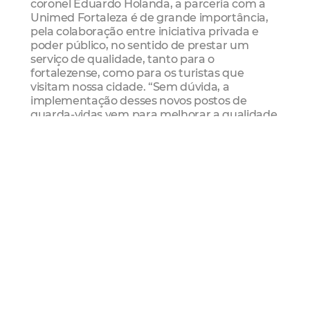
coronel Eduardo Holanda, a parceria com a
Unimed Fortaleza é de grande importância,
pela colaboração entre iniciativa privada e
poder público, no sentido de prestar um
serviço de qualidade, tanto para o
fortalezense, como para os turistas que
visitam nossa cidade. “Sem dúvida, a
implementação desses novos postos de
guarda-vidas vem para melhorar a qualidade
do serviço prestado pela Inspetoria de
Salvamento Aquático da nossa Guarda
Municipal. São postos pensados e
desenvolvidos tecnicamente para que os
guardas tenham uma visão ampla da linha e
do litoral, dando mais eficiência em seu
trabalho e mais segurança para os banhistas
que frequentam nossas praias da região da
Beira-Mar”, afirmou o secretário.
Com a parceria público-privada, será possível
ampliar o trabalho de prevenção de
ocorrências de afogamento na Praia de