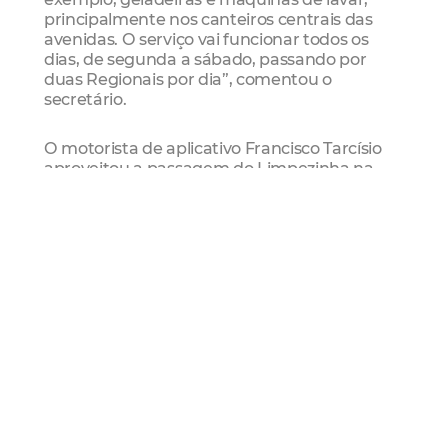
principalmente nos canteiros centrais das
avenidas. O serviço vai funcionar todos os
dias, de segunda a sábado, passando por
duas Regionais por dia”, comentou o
secretário.
O motorista de aplicativo Francisco Tarcísio
aproveitou a passagem do Limpezinha na
sua rua para descartar uma mesa. “Isso aí era
uma mesa feita com aqueles carreteis
grandes de cabo de aço. A gente tinha
deixado guardada, porque não ia deixar essas
coisas na rua, né? Rapaz, isso é importante.
Esse serviço de limpeza nas ruas é bom,
porque aí a gente pode jogar isso fora”, disse.
Quem também aprovou a iniciativa foi
Francisco das Chagas, aposentado que
trabalha com restauro de móveis. “Tô
jogando esse sofá velho fora. A pessoa pediu
o conserto há mais de um ano e nunca veio