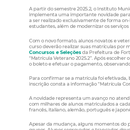
A partir do semestre 2025.2, o Instituto M
implementa uma importante novidade para o
a ser realizado exclusivamente de forma on-
estudantes, além de modernizar os serviços p
Com o novo formato, alunos novatos e vete
curso deverão realizar suas matrículas por m
Concursos e Seleções
da Prefeitura de Fo
“Matrícula Veterano 2025.2”. Após escolher o
o boleto e efetuar o pagamento, observand
Para confirmar se a matrícula foi efetivada, 
inscrição consta a informação “Matrícula Co
A novidade representa um avanço no atendi
com milhares de alunos matriculados a cada
francês, italiano, alemão, português e japon
Apesar da mudança, alguns momentos do pr
grupos. Alunos reprovados e trancados dev