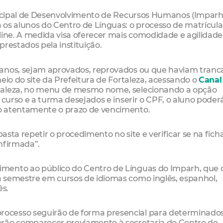
unicipal de Desenvolvimento de Recursos Humanos (Imparh
s alunos do Centro de Línguas: o processo de matrícula
line. A medida visa oferecer mais comodidade e agilidade
restados pela instituição.
ranos, sejam aprovados, reprovados ou que haviam tranc
eio do site da Prefeitura de Fortaleza, acessando o
Canal
rtaleza, no menu de mesmo nome, selecionando a opção
 curso e a turma desejados e inserir o CPF, o aluno poder
o atentamente o prazo de vencimento.
basta repetir o procedimento no site e verificar se na fich
nfirmada”.
mento ao público do Centro de Línguas do Imparh, que 
 semestre em cursos de idiomas como inglês, espanhol,
ês.
ocesso seguirão de forma presencial para determinado
erão comparecer previamente à secretaria do Centro de