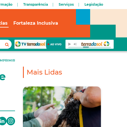
ormação
Transparência
Serviços
Legislação
cias
Fortaleza Inclusiva
IMPRIMIR
Mais Lidas
e