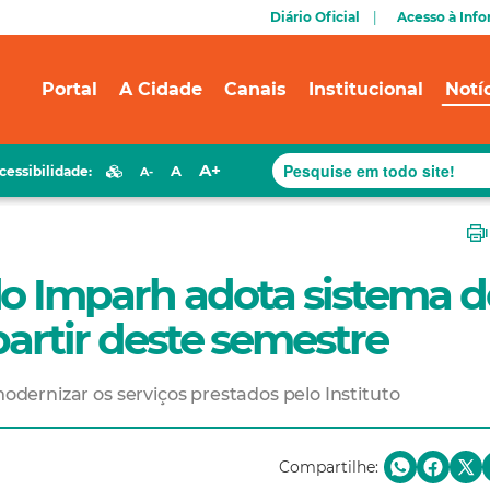
Diário Oficial
Acesso à Inf
Portal
A Cidade
Canais
Institucional
Notí
A+
A
cessibilidade:
A-
do Imparh adota sistema d
partir deste semestre
modernizar os serviços prestados pelo Instituto
Compartilhe: