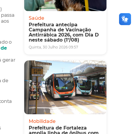
)
 passa
Saúde
 aos
Prefeitura antecipa
Campanha de Vacinação
Antirrábica 2026, com Dia D
neste sábado (1º/08)
ado o
 de
Quinta, 30 Julho 2026 09:57
á gerar
a de
conta
Mobilidade
s
Prefeitura de Fortaleza
amplia linha de ônibus com