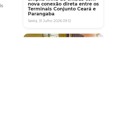
nova conexão direta entre os
is
Terminais Conjunto Ceará e
Parangaba
Sexta, 31 Julho 2026 09:12
Fiscalização
Agefis apreende cerca de
duas toneladas de alimentos
impróprios para consumo
em supermercado de
Messejana
Quinta, 30 Julho 2026 13:01