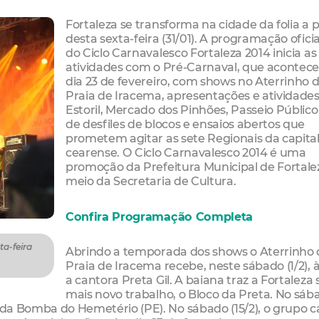
Fortaleza se transforma na cidade da folia a p
desta sexta-feira (31/01). A programação oficia
do Ciclo Carnavalesco Fortaleza 2014 inicia as
atividades com o Pré-Carnaval, que acontece
dia 23 de fevereiro, com shows no Aterrinho 
Praia de Iracema, apresentações e atividade
Estoril, Mercado dos Pinhões, Passeio Público
de desfiles de blocos e ensaios abertos que
prometem agitar as sete Regionais da capita
cearense. O Ciclo Carnavalesco 2014 é uma
promoção da Prefeitura Municipal de Fortale
meio da Secretaria de Cultura.
Confira Programação Completa
ta-feira
Abrindo a temporada dos shows o Aterrinho 
Praia de Iracema recebe, neste sábado (1/2), à
a cantora Preta Gil. A baiana traz a Fortaleza
mais novo trabalho, o Bloco da Preta. No sáb
r da Bomba do Hemetério (PE). No sábado (15/2), o grupo c