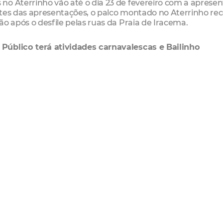
no Aterrinho vão até o dia 23 de fevereiro com a aprese
tes das apresentações, o palco montado no Aterrinho re
o após o desfile pelas ruas da Praia de Iracema.
Público terá atividades carnavalescas e Bailinho
ramação especial durante o Pré-Carnaval. No Passeio Pú
ção especial do Piquenique Bailinho. Nesta primeira ed
 às 11h,Oficina de Instrumentos Musicais para o Carnaval.
chinhas.
rnavalesco 2014
os, sendo nove destes estreantes, com uma só saída, nove
ranos com quatro saídas. Os blocos se apresentarão toda
ários bairros de Fortaleza. Além do tradicional circuito 
erá um trajeto diferente ao descer pela Rua dos Tabajaras
dim América, Parque Manibura, entre muitos outros.