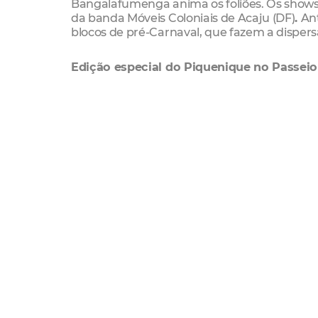
Bangalafumenga anima os foliões. Os shows 
da banda Móveis Coloniais de Acaju (DF)
.
An
blocos de pré-Carnaval, que fazem a dispersã
Edição especial do Piquenique no Passeio 
A criançada também poderá curtir uma prog
as manhãs de domingo contarão com uma edi
os pequenos foliões poderão curtir, das 9h30
Banda Só Alegria fica responsável pelas mar
Sobre o programa de fomento do Ciclo Ca
O edital de Pré-Carnaval selecionou 58 bloc
veteranos para duas saídas e 40 blocos vete
sextas, sábados e domingos, espalhados por v
do Mar – Praia de Iracema (que, nesse ano, t
outros bairros da capital como Benfica, Jar
Carnaval com cinco dias de folia