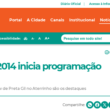
Diário Oficial
Acesso à Inf
Portal
A Cidade
Canais
Institucional
Notí
A+
A
cessibilidade:
A-
2014 inicia programação
w de Preta Gil no Aterrinho são os destaques
Compartilhe: