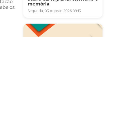
ntação
memória
cebe os
Segunda, 03 Agosto 2026 09:13
blico,
ição,
 A
Saúde
Carreta da Saúde da Mulher
s as
vai ofertar cerca de 2 mil
atendimentos ginecológicos
Dragão
e de mamas em Fortaleza
),
durante o mês de agosto
Quinta, 06 Agosto 2026 08:43