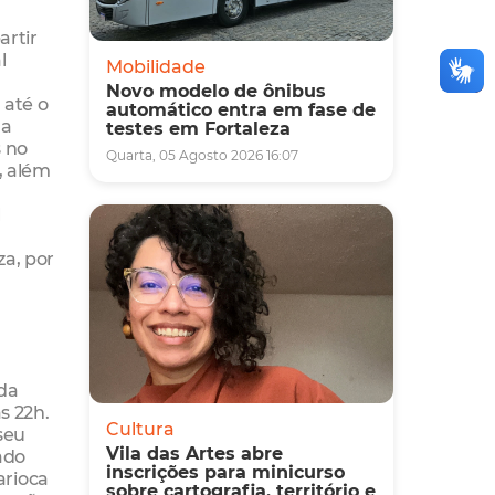
artir
l
Mobilidade
Novo modelo de ônibus
 até o
automático entra em fase de
da
testes em Fortaleza
s no
Quarta, 05 Agosto 2026 16:07
, além
l
za, por
da
s 22h.
Cultura
 seu
Vila das Artes abre
ado
inscrições para minicurso
arioca
sobre cartografia, território e