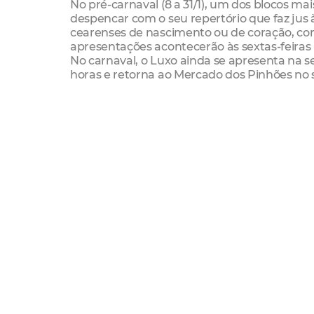
No pré-carnaval (8 a 31/1), um dos blocos ma
despencar com o seu repertório que faz jus
cearenses de nascimento ou de coração, com
apresentações acontecerão às sextas-feiras (8
No carnaval, o Luxo ainda se apresenta na se
horas e retorna ao Mercado dos Pinhões no sáb
Os
Desfiles dos Blocos de Rua na Praia d
de janeiro, sempre a partir das 16 horas e fi
horas. Uma das novidades deste ano será a
No primeiro dia de pré, o bloco
Camaleões d
Baqueta
receber
Roberta Fiúza
. O sanfonei
dia 23. Encerrando o último dia de pré-carna
primeira vez.
Durante o carnaval, Praia de Iracema e o pa
une para conferir os shows das atrações music
grito de carnaval, subirão ao palco
Edmar G
Amelinha
.
Sábado (6/2), é a vez da cantora e performe