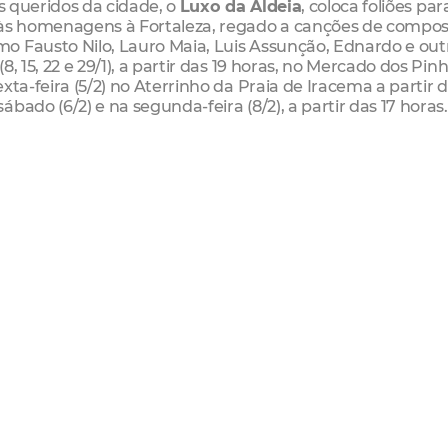
is queridos da cidade, o
Luxo da Aldeia
, coloca foliões par
 às homenagens à Fortaleza, regado a canções de compos
o Fausto Nilo, Lauro Maia, Luis Assunção, Ednardo e outr
, 15, 22 e 29/1), a partir das 19 horas, no Mercado dos Pin
xta-feira (5/2) no Aterrinho da Praia de Iracema a partir 
ado (6/2) e na segunda-feira (8/2), a partir das 17 horas.
e Iracema
começam no sábado (9/1), seguindo nos dias 16, 
nalizando o seu percurso no palco do Aterrinho, a partir da
participação de convidados nas apresentações dos bl
o Vila
receberá o cantor
Nigroover
. No dia 16 é a vez do
ro
Waldonys
é o convidado especial do
Unidos da Cacho
val, haverá encontrão de todas as baterias, tocando junt
lco do
Aterrinho
seguem recebendo o público em massa 
ais, sempre a partir das 18 horas. Na sexta-feira (5/2), p
onçalves
,
Luxo da Aldeia
e, encerrando a noite, a cantor
r
Karine Alexandrino
, seguida do cantor e compositor br