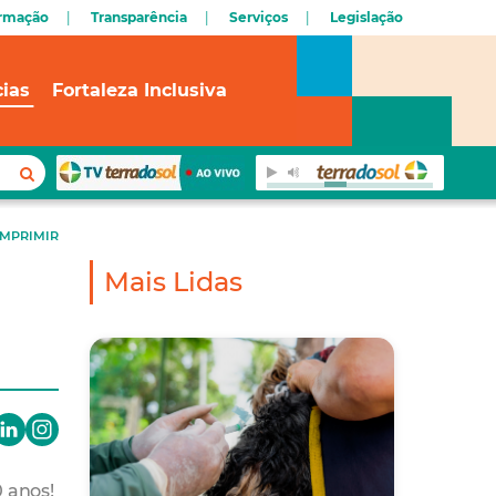
ormação
Transparência
Serviços
Legislação
cias
Fortaleza Inclusiva
IMPRIMIR
Mais Lidas
 anos!