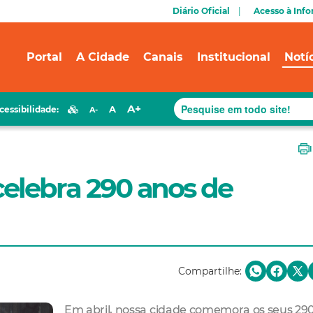
Diário Oficial
Acesso à Inf
Portal
A Cidade
Canais
Institucional
Notí
A+
A
cessibilidade:
A-
celebra 290 anos de
Compartilhe:
Em abril, nossa cidade comemora os seus 290