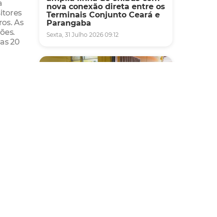
a
nova conexão direta entre os
itores
Terminais Conjunto Ceará e
os. As
Parangaba
hões.
Sexta, 31 Julho 2026 09:12
das 20
23 e 30
s 18
ocos
.
rra
no
as pela
Fiscalização
que se
Agefis apreende cerca de
rimeiro
duas toneladas de alimentos
a
impróprios para consumo
em supermercado de
Messejana
ega
Quinta, 30 Julho 2026 13:01