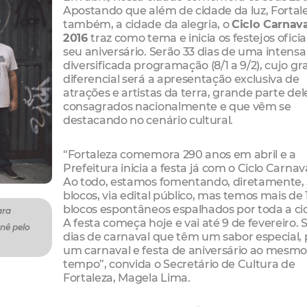
Apostando que além de cidade da luz, Fortale
também, a cidade da alegria, o
Ciclo Carnav
2016
traz como tema e inicia os festejos oficia
seu aniversário. Serão 33 dias de uma intensa
diversificada programação (8/1 a 9/2), cujo g
diferencial será a apresentação exclusiva de
atrações e artistas da terra, grande parte del
consagrados nacionalmente e que vêm se
destacando no cenário cultural.
“Fortaleza comemora 290 anos em abril e a
Prefeitura inicia a festa já com o Ciclo Carnav
Ao todo, estamos fomentando, diretamente,
blocos, via edital público, mas temos mais de
blocos espontâneos espalhados por toda a ci
ara
A festa começa hoje e vai até 9 de fevereiro. 
rnê pelo
dias de carnaval que têm um sabor especial, 
um carnaval e festa de aniversário ao mesm
tempo”, convida o Secretário de Cultura de
Fortaleza, Magela Lima.