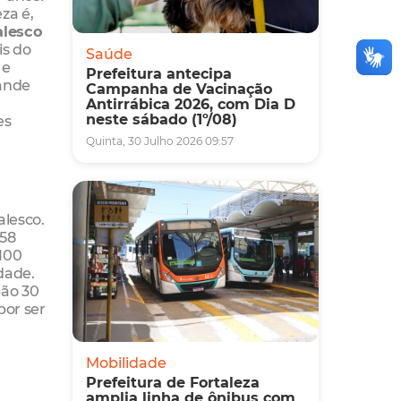
za é,
alesco
is do
Saúde
 e
Prefeitura antecipa
rande
Campanha de Vacinação
Antirrábica 2026, com Dia D
neste sábado (1º/08)
es
Quinta, 30 Julho 2026 09:57
alesco.
 58
 100
dade.
São 30
por ser
o
Mobilidade
Prefeitura de Fortaleza
amplia linha de ônibus com