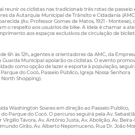
i reunir os ciclistas nas tradicionais três rotas de passeio 
res da Autarquia Municipal de Trânsito e Cidadania (AMC
arecida (Av. Professor Gomes de Matos, 1921 - Montese), 
am o respeito aos usuários de bike. A ideia é chamar a at
imento aos espaços exclusivos de circulação de bicilet
, de 6h às 12h, agentes e orientadores da AMC, da Empres
a Guarda Municipal apoiarão os ciclistas. O evento promo
olidado como opção de lazer e esporte à população, segui
o Parque do Cocó, Passeio Público, Igreja Nossa Senhora
o North Shopping).
Avenida Washington Soares em direção ao Passeio Público,
 do Parque do Cocó. O percurso seguirá pela Av. Sebasti
irgílio Távora, Av. Antônio Justa, Av. Abolição, Av. Beira
r Raimundo Girão, Av. Alberto Nepomuceno, Rua Dr. João Mo