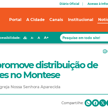
Diário Oficial
Acesso à Inf
Portal
A Cidade
Canais
Institucional
Notí
A+
A
cessibilidade:
A-
 promove distribuição de
kes no Montese
 Igreja Nossa Senhora Aparecida
Compartilhe: