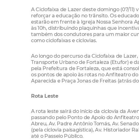
A Ciclofaixa de Lazer deste domingo (07/11) va
reforçar a educação no trânsito. Os educado
estarão em frente à Igreja Nossa Senhora Ap
às 10h, distribuindo plaquinhas que incentiv
também dos condutores para um maior cumpr
como ciclofaixas e ciclovias.
Ao longo do percurso da Ciclofaixa de Lazer
Transporte Urbano de Fortaleza (Etufor) e d
pela Prefeitura de Fortaleza, que está cons
os pontos de apoio às rotas no Anfiteatro d
Aparecida e Praça Jonas de Freitas (atrás d
Rota Leste
A rota leste sairá do início da ciclovia da 
passando pelo Ponto de Apoio do Anfiteatro
Abreu, Av. Padre Antônio Tomás, Av. Senador V
(pela ciclovia paisagística), Av. Historiado
até o Passeio Público.