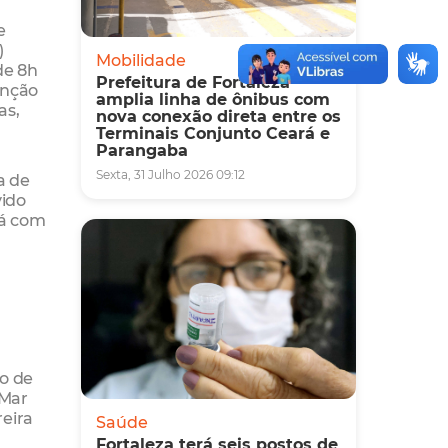
e
)
Mobilidade
de 8h
Prefeitura de Fortaleza
enção
amplia linha de ônibus com
as,
nova conexão direta entre os
Terminais Conjunto Ceará e
Parangaba
Sexta, 31 Julho 2026 09:12
a de
vido
rá com
ão de
-Mar
reira
Saúde
Fortaleza terá seis postos de