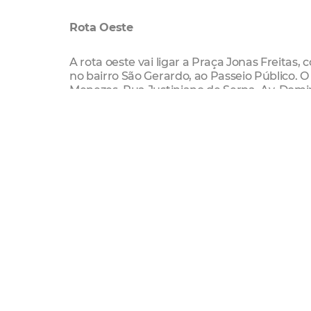
Rota Oeste
A rota oeste vai ligar a Praça Jonas Freita
no bairro São Gerardo, ao Passeio Público. O
Menezes, Rua Justiniano de Serpa, Av. Domin
pelo Centro.
Rota Sul
A rota sul vai ligar a Praça da Igreja Nossa
percurso partirá da Av. Professor Gomes de 
Expedicionários, Rua Barão do Rio Branco, 
direção ao Passeio Público, pela Rua Florian
Ciclofaixa De Lazer
bikes
amc trânsito