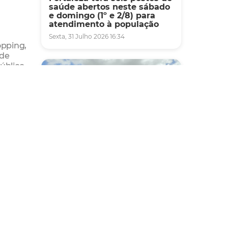
saúde abertos neste sábado
e domingo (1º e 2/8) para
atendimento à população
Sexta, 31 Julho 2026 16:34
opping,
 de
úblico,
 O
e, em
Mobilidade
Novo modelo de ônibus
automático entra em fase de
testes em Fortaleza
Quarta, 05 Agosto 2026 16:07