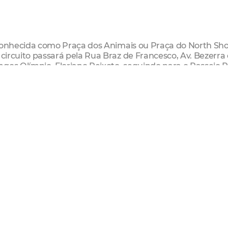
s, conhecida como Praça dos Animais ou Praça do North Sh
 circuito passará pela Rua Braz de Francesco, Av. Bezerra
gos Olímpio, Floriano Peixoto, seguindo para o Passeio P
 Senhora Aparecida, no bairro Montese, ao Passeio Público.
Matos, Rua Jorge Dumar, Av. Eduardo Girão, Av. dos
Av. Domingos Olímpio, onde se conectará com a rota oest
o Peixoto.