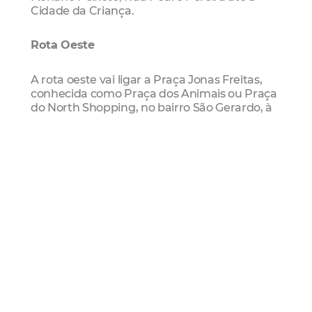
Cidade da Criança.
Rota Oeste
A rota oeste vai ligar a Praça Jonas Freitas,
conhecida como Praça dos Animais ou Praça
do North Shopping, no bairro São Gerardo, à
Cidade da Criança e à Av. Beira-Mar. O
circuito passará pela Rua Braz de Francesco,
Av. Bezerra de Menezes, Rua Justiniano de
Serpa, Av. Domingos Olímpio, onde poderá se
conectar com a rota Sul, pela Rua General
Sampaio, seguindo pela Rua Pedro Pereira
até a Cidade da Criança ou seguir até a Rua
Carlos Vasconcelos em direção à Av. Beira-
Mar (ciclovia paisagística), onde se conectará
com a rota leste, em direção à Cidade da
Criança ou ao Parque do Cocó.
Rota Sul