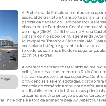
A Prefeitura de Fortaleza montou uma oper
especial de trânsito e transporte para a prim
partida da decisão do Campeonato Cearense
clássico entre Fortaleza e Ceará acontecerá 
domingo (26/04), às 16 horas, na Arena Castel
contará com o apoio de 40 agentes da Autar
Municipal de Trânsito e Cidadania (AMC) para
controlar o tráfego e garantir o ir e vir dos
torcedores com mais fluidez e segurança, al
22 ônibus extras.
A operação de trânsito terá início ao meio-di
coibição de estacionamento na R. do Contor
nas vias de acesso à praça esportiva. Dentre 
domingo
providências a serem adotadas, o órgão fará
controle do comércio ambulante e efetuará 
de disciplinamento do trânsito nos principais
cruzamentos. A orientação é que os torcedor
aulino Rocha e a torcida alvinegra pela Av. Alberto Cravei