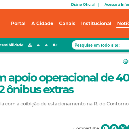
Diário Oficial
Acesso à Inf
Portal
A Cidade
Canais
Institucional
Notí
A+
A
cessibilidade:
A-
m apoio operacional de 4
 ônibus extras
-dia com a coibição de estacionamento na R. do Contorno
Compartilhe: