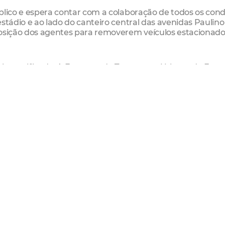
blico e espera contar com a colaboração de todos os con
estádio e ao lado do canteiro central das avenidas Paulin
posição dos agentes para removerem veículos estacionad
 intensificada. A Empresa de Transporte Urbano de Forta
 que saem dos sete terminais com destino ao estádio. O jo
m no valor de R$ 1,80 (inteira) e R$ 0,90 (meia).