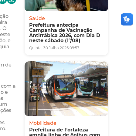
ação
Saúde
eira
Prefeitura antecipa
. O
Campanha de Vacinação
neste
Antirrábica 2026, com Dia D
ão, e
neste sábado (1º/08)
quia
Quinta, 30 Julho 2026 09:57
ém de
a com a
no e
as
 um
ações
es
Mobilidade
ro.
Prefeitura de Fortaleza
amplia linha de ônibus com