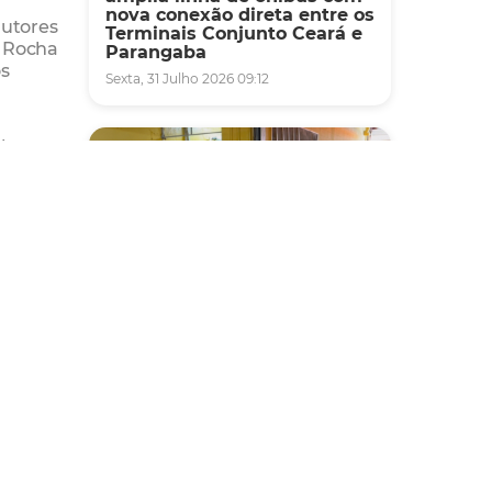
nova conexão direta entre os
dutores
Terminais Conjunto Ceará e
o Rocha
Parangaba
os
Sexta, 31 Julho 2026 09:12
leza
go
Fiscalização
Agefis apreende cerca de
duas toneladas de alimentos
impróprios para consumo
em supermercado de
Messejana
Quinta, 30 Julho 2026 13:01