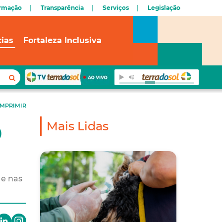
ormação
Transparência
Serviços
Legislação
cias
Fortaleza Inclusiva
IMPRIMIR
Mais Lidas
0
 e nas