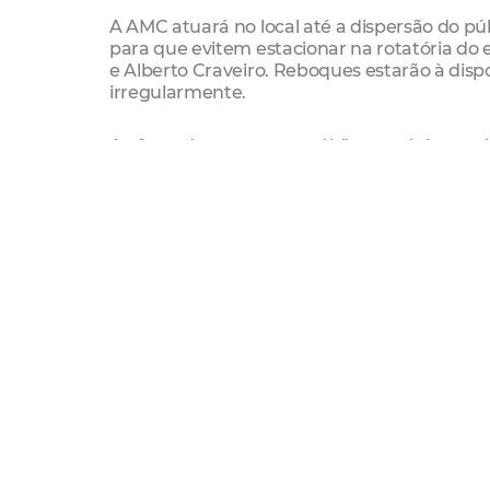
A AMC atuará no local até a dispersão do pú
para que evitem estacionar na rotatória do 
e Alberto Craveiro. Reboques estarão à dis
irregularmente.
A oferta de transporte público também será
(Etufor) reforçará com 22 veículos as linhas
acontece em dia de Tarifa Social com passage