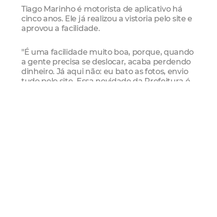
Tiago Marinho é motorista de aplicativo há
cinco anos. Ele já realizou a vistoria pelo site e
aprovou a facilidade.
"É uma facilidade muito boa, porque, quando
a gente precisa se deslocar, acaba perdendo
dinheiro. Já aqui não: eu bato as fotos, envio
tudo pelo site. Essa novidade da Prefeitura é
sensacional, super didática. Assim que você
abre, já encontra todas as instruções, não
tem como se enrolar. Estão listados todos os
itens: luz dianteira, traseira, triângulo, enfim,
tudo bem explicado".
Como acessar o serviço