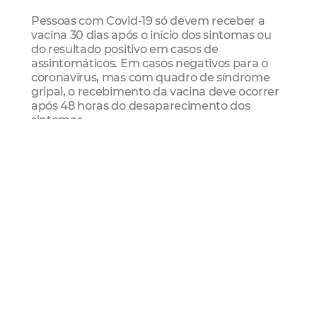
Pessoas com Covid-19 só devem receber a
vacina 30 dias após o início dos sintomas ou
do resultado positivo em casos de
assintomáticos. Em casos negativos para o
coronavírus, mas com quadro de síndrome
gripal, o recebimento da vacina deve ocorrer
após 48 horas do desaparecimento dos
sintomas.
Atendimento nesta terça-feira (07/02)
*O atendimento descrito abaixo ocorre
mediante a capacidade diária máxima de
cada equipamento.
PRIMEIRA DOSE
1 – Atendimento dos que possuem entre 3
ou 11 anos, residentes de Fortaleza