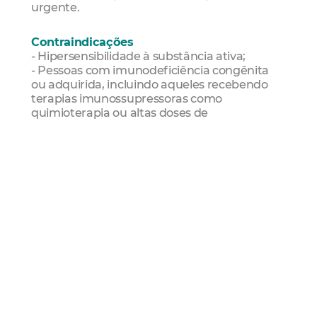
urgente.
Contraindicações
- Hipersensibilidade à substância ativa;
- Pessoas com imunodeficiência congênita
ou adquirida, incluindo aqueles recebendo
terapias imunossupressoras como
quimioterapia ou altas doses de
corticosteroides sistêmicos dentro de quatro
semanas anteriores à vacinação;
- Pessoas com infecção por HIV sintomática
ou infecção por HIV assintomática quando
acompanhada por evidência de função
imunológica comprometida;
- Grávidas ou lactantes.
Documentos necessários
Para a vacinação, é necessário apresentar
documento original da criança/do
adolescente, como RG ou certidão de