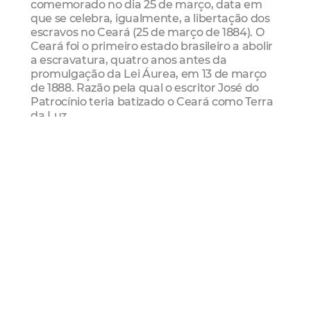
comemorado no dia 25 de março, data em
que se celebra, igualmente, a libertação dos
escravos no Ceará (25 de março de 1884). O
Ceará foi o primeiro estado brasileiro a abolir
a escravatura, quatro anos antes da
promulgação da Lei Áurea, em 13 de março
de 1888. Razão pela qual o escritor José do
Patrocínio teria batizado o Ceará como Terra
da Luz.
Dia 25 é Dia de Maracatu
Lançado no dia 25 de março de 2013, o
Dia 25
é Dia de Maracatu
é mais do que um evento
mensal para divulgar os maracatus de
Fortaleza. O projeto da Prefeitura Municipal,
por meio da Secretaria de Cultura, é uma
política cultural de apoio e disseminação
desta tradição ao longo do ano. Acontece
todo dia 25, com apresentação de maracatus
em diversos pontos da cidade.