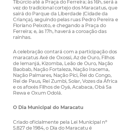
Tibúrcio até a Praça do Ferreira; às 16h, será a
vez do tradicional cortejo dos Maracatus, que
sairá do Parque da Liberdade (Cidade da
Criança), seguindo pelas ruas Pedro Pereira e
Floriano Peixoto, e chegando a Praça do
Ferreira; e, às 17h, haverá a coroação das
rainhas.
A celebração contará com a participação dos
maracatus Axé de Oxossi, Az de Ouro, Filhos
de Iemanjá, Kizomba, Leão de Ouro, Nação
Baobab, Nação Fortaleza, Nação Iracema,
Nação Palmares, Nação Pici, Rei do Congo,
Rei de Paus, Rei Zumbi, Solar, Vozes da África
e os afoxés Filhos de Oyá, Acabaca, Obá Sa
Rewa e Oxum Odolá.
O Dia Municipal do Maracatu
Criado oficialmente pela Lei Municipal nº
5.827 de 1984, o Dia do Maracatu é