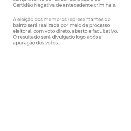
Certidão Negativa de antecedente criminais.
A eleição dos membros representantes do
bairro será realizada por meio de processo
eleitoral, com voto direto, aberto e facultativo.
O resultado será divulgado logo após a
apuração dos votos.
Acesse aqui
o Edital do Conselho Gestor
Comunitário da Areninha Thauzer Parente.
Saiba mais
Os conselhos gestores de políticas públicas
são canais de participação popular pelos
quais a cidadania deixa de ser apenas um
direito e se torna uma realidade. A
importância dos conselhos está no seu papel
de fortalecimento da participação
democrática da população na formulação e
implementação de políticas públicas. Por isso,
a Areninha Thauzer Parente será um