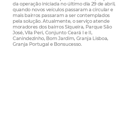
da operação iniciada no último dia 29 de abril,
quando novos veículos passaram a circular e
mais bairros passaram a ser contemplados
pela solução. Atualmente, o serviço atende
moradores dos bairros Siqueira, Parque São
José, Vila Peri, Conjunto Ceará I e II,
Canindezinho, Bom Jardim, Granja Lisboa,
Granja Portugal e Bonsucesso.
O Vamos Juntos! integra a fase de pilotagem
do Mobilidade Cidadã, desafio de inovação
aberta promovido pela Prefeitura de
Fortaleza, por meio da Citinova, em parceria
com a Toyota Mobility Foundation (TMF) e o
WRI Brasil. A iniciativa busca desenvolver
soluções inovadoras para melhorar a
mobilidade urbana em territórios com
maiores desafios de deslocamento. O projeto
dos triciclos elétricos foi desenvolvido pela
empresa ARVRA.