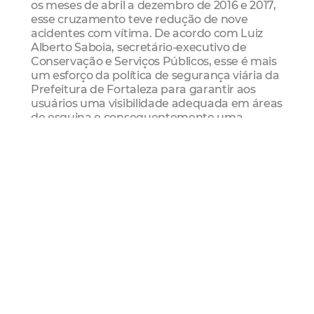
os meses de abril a dezembro de 2016 e 2017,
esse cruzamento teve redução de nove
acidentes com vítima. De acordo com Luiz
Alberto Saboia, secretário-executivo de
Conservação e Serviços Públicos, esse é mais
um esforço da política de segurança viária da
Prefeitura de Fortaleza para garantir aos
usuários uma visibilidade adequada em áreas
de esquina e consequentemente uma
travessia segura.
“Estamos avançando ao implantar uma
tolerância zero para quem comete esse tipo
de irregularidade, que compromete a
visibilidade do motorista e oferece graves
riscos. A tendência é que o quantitativo de
acidentes continue reduzindo e cruzamentos
com alta taxa de acidentalidade viária se
tornem mais seguros”, pontua o gestor.
Esquina Segura
“Esquina Segura” é uma das medidas