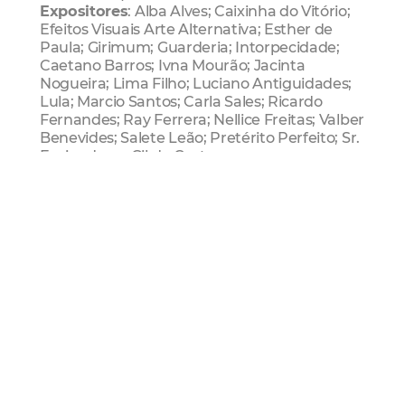
Expositores
: Alba Alves; Caixinha do Vitório;
Efeitos Visuais Arte Alternativa; Esther de
Paula; Girimum; Guarderia; Intorpecidade;
Caetano Barros; Ivna Mourão; Jacinta
Nogueira; Lima Filho; Luciano Antiguidades;
Lula; Marcio Santos; Carla Sales; Ricardo
Fernandes; Ray Ferrera; Nellice Freitas; Valber
Benevides; Salete Leão; Pretérito Perfeito; Sr.
Euripedes; e Gil de Castro.
Atração musical
: Projeto Dupla Face
Mais Lidas