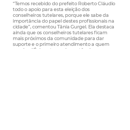
“Temos recebido do prefeito Roberto Cláudio
todo o apoio para esta eleição dos
conselheiros tutelares, porque ele sabe da
importância do papel destes profissionais na
cidade”, comentou Tânia Gurgel. Ela destaca
ainda que os conselheiros tutelares ficam
mais próximos da comunidade para dar
suporte e o primeiro atendimento a quem
precisa. “É de extrema importância a
presença dos conselheiros tutelares para
assegurar que os direitos das crianças e dos
adolescentes não sejam violados”, reforçou a
presidente da Funci.
As equipes de trabalho que atuam em cada
Conselho são compostas por cinco
conselheiros, assistentes sociais, psicólogas,
advogados, educadores sociais, serviços
gerais e vigilantes. Dois carros ficam à
disposição dos conselheiros em cada unidade
para o acompanhamento das famílias e
averiguação de denúncias.