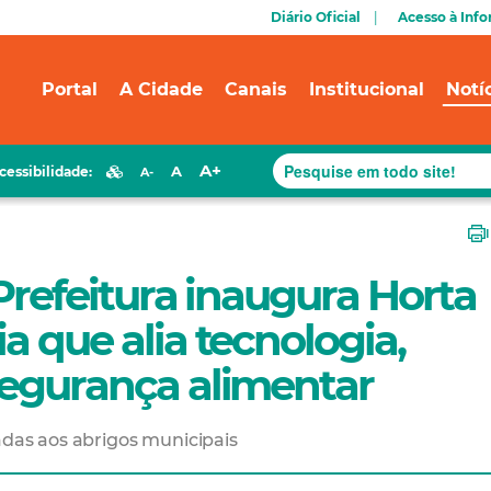
Diário Oficial
Acesso à Inf
Portal
A Cidade
Canais
Institucional
Notí
A+
A
cessibilidade:
A-
 Prefeitura inaugura Horta
a que alia tecnologia,
segurança alimentar
adas aos abrigos municipais