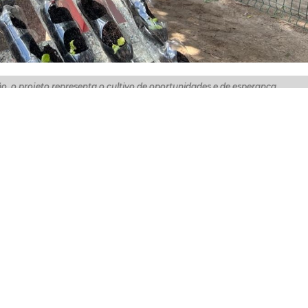
o, o projeto representa o cultivo de oportunidades e de esperança
exta-feira (26/6), a Horta Hidropônica Solidária da Cidade
aleza, integrante do Plano Fortaleza Inclusiva, desenvolvi
a Solar Coca-Cola. O projeto utiliza a tecnologia social 
al em soluções sustentáveis para o combate à inseguran
 com o propósito de produzir hortaliças frescas e saudáv
rtalecendo a segurança alimentar de crianças e adolesce
reitos Humanos e Desenvolvimento Social (SDHDS).
Mais do que produzir alimentos, o projeto
transforma a horta em um espaço permanen
aprendizagem, convivência e educação ambi