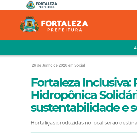
A
26 de Junho de 2026 em
Social
Fortaleza Inclusiva:
Hidropônica Solidári
sustentabilidade e 
Hortaliças produzidas no local serão destin