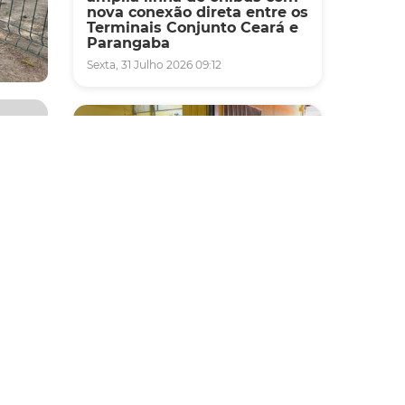
nova conexão direta entre os
Terminais Conjunto Ceará e
Parangaba
Sexta, 31 Julho 2026 09:12
 da
da pelo
da
ça
eis que
Fiscalização
ntes
Agefis apreende cerca de
duas toneladas de alimentos
impróprios para consumo
em supermercado de
Messejana
te de
Quinta, 30 Julho 2026 13:01
ental.