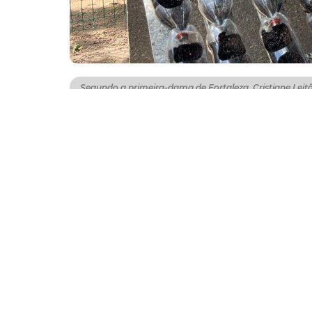
Segundo a primeira-dama de Fortaleza, Cristiane Leitã
A Prefeitura de Fortaleza inaugurou, nesta s
Criança, uma iniciativa do Infância Viva Fort
Gabinete da Primeira-Dama, em parceria com 
empresa alagoana Amitis, referência nacion
alimentar.
A Horta Hidropônica Solidária foi implantada
serão destinadas aos abrigos municipais, fo
acolhidos pela Secretaria Municipal dos Di