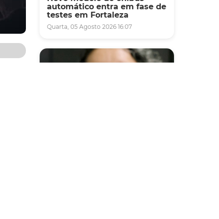
automático entra em fase de
testes em Fortaleza
Quarta, 05 Agosto 2026 16:07
erador
nto,
mérica
lvem
Saúde
Fortaleza terá seis postos de
saúde abertos neste sábado
to do
e domingo (1º e 2/8) para
atendimento à população
r; o
e boas
Sexta, 31 Julho 2026 16:34