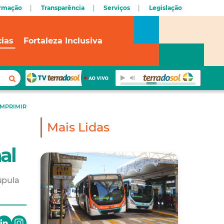
ormação
Transparência
Serviços
Legislação
cias
Fortaleza Inclusiva
IMPRIMIR
Mais Lidas
al
úpula