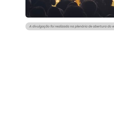
A divulgação foi realizada na plenária de abertura do e
A Prefeitura de Fortaleza se juntou a outras
Prefeitos da C40 e Fórum de Líderes Locais
de Sistemas Alimentares Prósperos da C40. A
nesta segunda-feira (3/11).
A iniciativa projeta melhorias dos sistemas
Latina, África e Ásia. Se concentra em com
economia circular vinculada à alimentação.
O prefeito Evandro Leitão destaca iniciati
Fortaleza sem Fome; a nova merenda escolar,
debate para a retirada dos ultraprocessados
práticas alimentares.