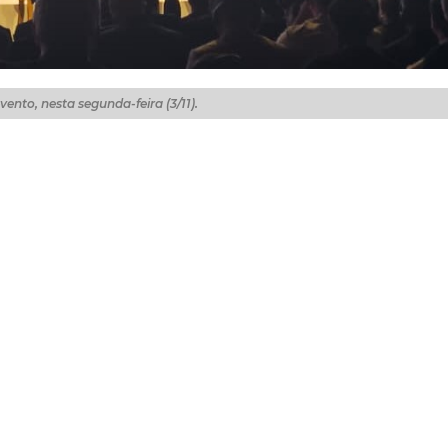
vento, nesta segunda-feira (3/11).
 13 cidades globais no primeiro dia da Cúpula Mundial de
 da COP30, no Rio de Janeiro, para o lançamento do Acel
 divulgação foi realizada na plenária de abertura do eve
 alimentares urbanos até 2035, com foco em cidades da A
o os municípios combatem a fome e estratégias que envo
vas já em desenvolvimento em Fortaleza, como o lançamen
 com impulso para a aquisição junto à agricultura familia
 da merenda escolar; e a assinatura do Pacto de Milão, d