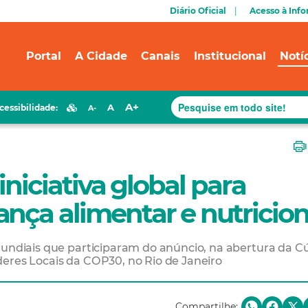
Diário Oficial
Acesso à Inf
Portal
A Cidade
Canais
Institucional
Notí
A+
A
cessibilidade:
A-
iniciativa global para
nça alimentar e nutricion
mundiais que participaram do anúncio, na abertura da C
eres Locais da COP30, no Rio de Janeiro
Compartilhe: