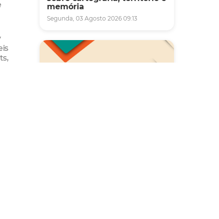
e
memória
Segunda, 03 Agosto 2026 09:13
y
eis
ts,
e
uve um
tejam
iar um
Saúde
ste
se
Carreta da Saúde da Mulher
vai ofertar cerca de 2 mil
firma.
atendimentos ginecológicos
e de mamas em Fortaleza
durante o mês de agosto
Quinta, 06 Agosto 2026 08:43
et