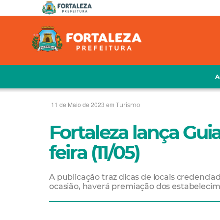
A
11 de Maio de 2023 em
Turismo
Fortaleza lança Guia
feira (11/05)
A publicação traz dicas de locais credenci
ocasião, haverá premiação dos estabeleci