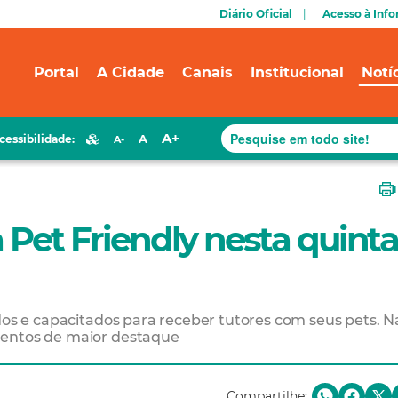
Diário Oficial
Acesso à Inf
Portal
A Cidade
Canais
Institucional
Notí
A+
A
cessibilidade:
A-
 Pet Friendly nesta quinta
ados e capacitados para receber tutores com seus pets. N
mentos de maior destaque
Compartilhe: