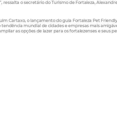
 ressalta o secretário do Turismo de Fortaleza, Alexandr
im Cartaxo, o lançamento do guia Fortaleza Pet Friendl
 tendência mundial de cidades e empresas mais amigáv
pliar as opções de lazer para os fortalezenses e seus pe
l da cidade como importante destino turístico nacional 
lização de mais negócios e, consequentemente, uma maior
a economia da cidade como um todo".
rnamentais da Mars Petcare – que apoia a iniciativa, ho
edade e nas famílias, por isso, garantir que as cidades es
undamental. “O desafio é grande, por isso precisamos cr
os o programa Better Cities for Pets, exatamente com e
e toda sua representatividade para o turismo brasileiro – 
a vez mais pet friendly, é realmente muito impactante" a
o dos melhores estabelecimentos, haverá em breve a
ida Beira-Mar, em parceria com a construtora Colmeia.
0 estabelecimentos credenciados com o Selo Fortaleza P