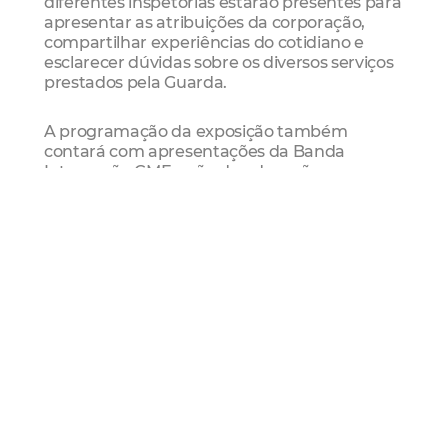
diferentes inspetorias estarão presentes para
apresentar as atribuições da corporação,
compartilhar experiências do cotidiano e
esclarecer dúvidas sobre os diversos serviços
prestados pela Guarda.
A programação da exposição também
contará com apresentações da Banda
Integração GMF, ação de educação
ambiental com distribuição de mudas de
plantas à população e apresentações do
Teatro de Bonecos da Guarda Comunitária
Escolar, que utiliza a linguagem lúdica para
conscientizar crianças e famílias sobre temas
como cidadania, respeito, convivência e
cultura de paz.
Ao longo de seus 67 anos, a Guarda Municipal
de Fortaleza consolidou sua atuação em
diversas frentes, como patrulhamento
preventivo, segurança escolar, proteção às
mulheres em situação de violência, proteção