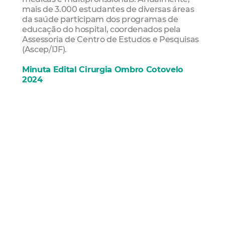
mais de 3.000 estudantes de diversas áreas
da saúde participam dos programas de
educação do hospital, coordenados pela
Assessoria de Centro de Estudos e Pesquisas
(Ascep/IJF).
Minuta Edital Cirurgia Ombro Cotovelo
2024
Informações e inscrições:
link
Minuta Edital Cirurgia Tornozelo e Pé
Informações e inscrições:
link
Minuta Edital Reconst Along Osseo 2024
Informações e inscrições:
link