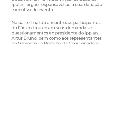
Ipplan, órgão responsável pela coordenação
executiva do evento.
Na parte final do encontro, os participantes
do Fórum trouxeram suas demandas e
questionamentos ao presidente do Ipplan,
Artur Bruno, bem como aos representantes
do Gabinete do Prefeito; da Coordenadoria
Especial de Programas Integrados; das
secretarias de Desenvolvimento Habitacional,
Desenvolvimento Econômico, Planejamento,
Orçamento e Gestão, Infraestrutura, Mulher,
Meio Ambiente, Direitos Humanos e
Desenvolvimento Social, Relações
Comunitárias; da Procuradoria Geral do
Município; da Companhia de Água e Esgoto
do Ceará (Cagece); e da Câmara Municipal. O
Ipplan é o órgão da Prefeitura de Fortaleza
responsável pela coordenação do Fórum das
Zeis.