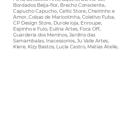
Bordados Beija-flor, Brecho Consciente,
Capucho Capucho, Celtic Store, Cheirinho e
Amor, Coisas de Maricotinha, Coletivo Fuba,
CP Design Store, Durole loja, Enroupe,
Espinho e Fulo, Eulina Artes, Foca Off,
Guarderia dos Meninos, Jardins das
Samambaias, Inacessorios, Ju Valle Artes,
Klere, Kizy Bastos, Lucia Castro, Matias Atelie,
MP Prata, Mundo Interno, Nely Rosa
Fotografia, Oficina Dada, Quadros Criativos,
Petalas de Pratas, Planto Morfo Loja, Rebi
Jóias, Solange Arrais, Thales Angert, Use
Hooker, Uso Cisco.
Afins de Vitrola
Carlinhos Eugenio, Daniel Freitas, Edmar
Pontes, Elmo Camisetas, Freelancer Discos,
Izaura Lila Vinil, Kavernal, LS Discos, Pablo
Duranm Records, Paulo Assunçlão, Pretérita
Variedades, Sidney Vinil, Sonoro Discos,
Temple Discos, Tony Opus, Vertigem Discos.