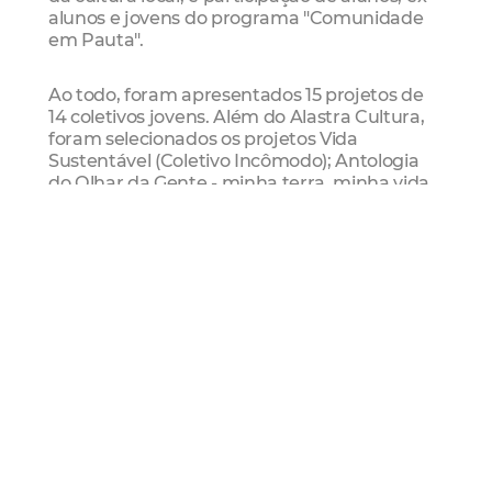
alunos e jovens do programa "Comunidade
em Pauta".
Ao todo, foram apresentados 15 projetos de
14 coletivos jovens. Além do Alastra Cultura,
foram selecionados os projetos Vida
Sustentável (Coletivo Incômodo); Antologia
do Olhar da Gente - minha terra, minha vida,
meu olhar (Coletivo Olhares Daqui Pra Nós);
Todos Nós de Palhaços (Coletivo Cia Fulerart
de Teatro); Xilocactus (Coletivo Game
Develop).
Mostra Alastra Cultural
Dia 20/12, a partir das 17h30
Av. Vila do Mar (próximo à rua Robert
Kennedy e à barraca 4412)
FanPage:
https://www.facebook.com/AlastraCulltura
Programação Gratuita (sujeita a alterações)
17h30 - DJ / Dimension Breakers