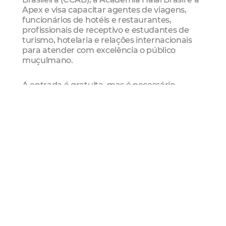
Apex e visa capacitar agentes de viagens,
funcionários de hotéis e restaurantes,
profissionais de receptivo e estudantes de
turismo, hotelaria e relações internacionais
para atender com excelência o público
muçulmano.
A entrada é gratuita, mas é necessário
realizar um cadastro prévio para participar do
evento.
Passo a passo para a inscrição:
Acesse o portal oficial:
gov.br/turismo/pt-
br/salaodoturismo
.
Na aba “Inscreva-se”, clique em “Visitantes”.
Informe seu e-mail ou WhatsApp e siga as
instruções na tela.
Insira seus dados pessoais (nome, e-mail e
CPF).
Escolha as atividades das quais deseja