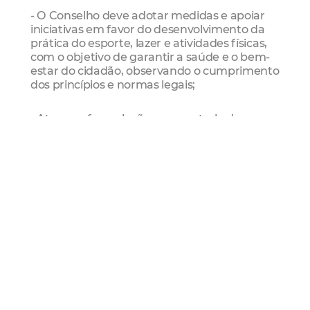
- O Conselho deve adotar medidas e apoiar
iniciativas em favor do desenvolvimento da
prática do esporte, lazer e atividades físicas,
com o objetivo de garantir a saúde e o bem-
estar do cidadão, observando o cumprimento
dos princípios e normas legais;
- Atuar na formulação e no controle da
execução das atividades desenvolvidas na
Areninha Vila União;
- Criar, coordenar e supervisionar um
calendário estabelecendo horários e a
participação das atividades desenvolvidas
pela Administração Pública e por entidades
representativas da sociedade civil organizada
na Areninha Vila União;
- Zelar pelo equipamento esportivo em toda a
sua estrutura; contribuir para a formulação