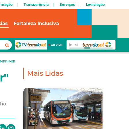
ormação
Transparência
Serviços
Legislação
cias
Fortaleza Inclusiva
IMPRIMIR
Mais Lidas
r"
lho