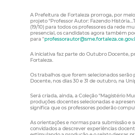
A Prefeitura de Fortaleza prorroga, por meio
projeto "Professor Autor: Fazendo História..
(19/10) para todos os professores da rede mu
presencial, os candidatos agora também pode
para “
professorautor@sme.fortaleza.ce.gov.
A iniciativa faz parte do Outubro Docente,
Fortaleza.
Os trabalhos que forem selecionados serão 
Docente, nos dias 30 e 31 de outubro, na Uni
Será criada, ainda, a Coleção "Magistério M
produções docentes selecionadas e apresen
significa que os professores poderão comput
As orientações e normas para submissão e sel
convidados a descrever experiências docent
estimulando a produção e o relato dessas pr