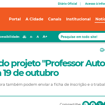
Diário Oficial
Acesso à Inf
Portal
A Cidade
Canais
Institucional
Notí
A+
A
cessibilidade:
A-
do projeto "Professor Auto
a 19 de outubro
ora também podem enviar a ficha de inscrição e o traba
Compartilhe: