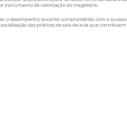
e instrumento de valorização do magistério.
ecer o desempenho docente comprometido com o sucesso
 socialização das práticas de sala de aula que contribuem
nscrição e enviar, junto com o trabalho escrito, até o p
o de Educação ou por e-mail para
r e conter de 5 a 8 páginas, incluindo título; introdução
a da escolha da prática); descrição da experiência, conten
 metodológicos, aportes teóricos; as considerações finais
e qualitativos); e as referências.
preciação de comissão avaliadora. O resultado final da
 no dia 25 de outubro.