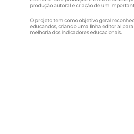
produção autoral e criação de um important
O projeto tem como objetivo geral reconh
educandos, criando uma linha editorial para
melhoria dos indicadores educacionais.
Inscrições
Os interessados devem preencher a ficha de i
dia 19 de outubro, no seu respectivo Distrit
“
professorautor@sme.fortaleza.ce.gov.br
”.
O trabalho inscrito deve ser de um único auto
(apresentação, problematização, justificativ
ano/série, turma, objetivo(s), procedimentos
síntese dos resultados obtidos (quantitativos 
As produções serão submetidas à análise e a
avaliação será divulgado na intranet da SME
Links