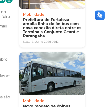
s do
Mobilidade
-feira
Prefeitura de Fortaleza
amplia linha de ônibus com
mail
nova conexão direta entre os
Terminais Conjunto Ceará e
Parangaba
Sexta, 31 Julho 2026 09:12
ubro
das as
es são
Mobilidade
Novo modelo de ônibus
e