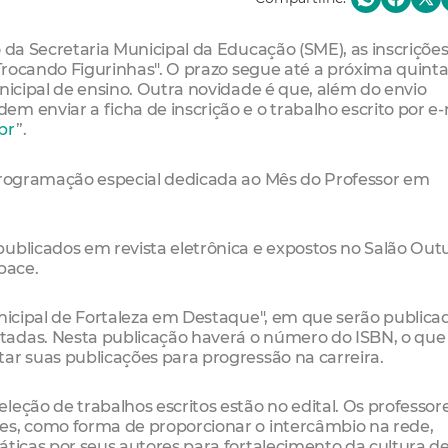
 da Secretaria Municipal da Educação (SME), as inscriçõe
.Trocando Figurinhas". O prazo segue até a próxima quinta
nicipal de ensino. Outra novidade é que, além do envio
m enviar a ficha de inscrição e o trabalho escrito por e-
br
”.
 programação especial dedicada ao Mês do Professor em
publicados em revista eletrônica e expostos no Salão Out
pace.
unicipal de Fortaleza em Destaque", em que serão publica
tadas. Nesta publicação haverá o número do ISBN, o que
ar suas publicações para progressão na carreira.
eção de trabalhos escritos estão no edital. Os professor
es, como forma de proporcionar o intercâmbio na rede,
áticas por seus autores para fortalecimento da cultura d