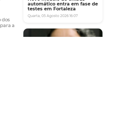
automático entra em fase de
testes em Fortaleza
Quarta, 05 Agosto 2026 16:07
 dos
 para a
róximo
do:
Saúde
, com a
Fortaleza terá seis postos de
saúde abertos neste sábado
e domingo (1º e 2/8) para
atendimento à população
Sexta, 31 Julho 2026 16:34