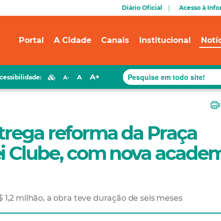
Diário Oficial
Acesso à Inf
Portal
A Cidade
Canais
Institucional
Notí
A+
A
cessibilidade:
A-
trega reforma da Praça
ei Clube, com nova acade
,2 milhão, a obra teve duração de seis meses