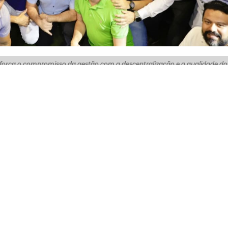
eforça o compromisso da gestão com a descentralização e a qualidade do
xta-feira (10/10), a reforma da Praça Paula Ney, no bairro
do a receber a academia FortalFit, integrando a política
aúde, do lazer e do bem-estar, seguindo o padrão das g
ra a população.
 entrega reforça o compromisso da gestão com a
 públicos. “Estamos levando equipamentos desse porte p
drão que antes só se via em áreas como a Aldeota e a Be
anejamento, que seguimos cumprindo o compromisso de
vida em todos os bairros”, afirmou o gestor.
o em parceria com a empresa MUDE, que instalou os