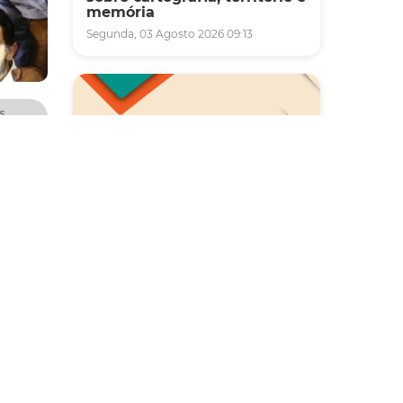
memória
Segunda, 03 Agosto 2026 09:13
s
 Jóquei
randes
Saúde
Carreta da Saúde da Mulher
vai ofertar cerca de 2 mil
ara
atendimentos ginecológicos
ira-
e de mamas em Fortaleza
durante o mês de agosto
Quinta, 06 Agosto 2026 08:43