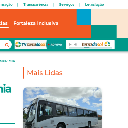
ormação
Transparência
Serviços
Legislação
cias
Fortaleza Inclusiva
IMPRIMIR
Mais Lidas
mia