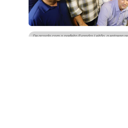
De acordo com o prefeito Evandro Leitão, a entrega r
espaços públicos (Foto: Beatriz Boblitz)
O prefeito Evandro Leitão entregou, nesta se
Clube (Regional 11). O equipamento é o segun
municipal de promoção descentralizada da s
redes privadas, mas com acesso gratuito pa
De acordo com o prefeito Evandro Leitão, a
descentralização e a qualidade dos espaços
todas as regiões da cidade, com o mesmo pa
Mar. É assim, de forma eficiente e com pl
campanha e garantindo lazer e qualidade de 
A academia FortalFit é um projeto realizad