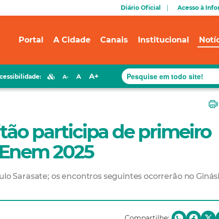
Diário Oficial
Acesso à Inf
Portal
A Cidade
Canais
Institucional
Notí
A+
A
cessibilidade:
A-
tão participa de primeiro
 Enem 2025
ulo Sarasate; os encontros seguintes ocorrerão no Ginás
Compartilhe: