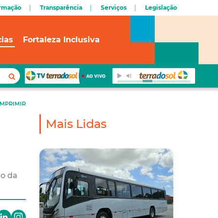
ormação
Transparência
Serviços
Legislação
cias
Fortaleza Inclusiva
IMPRIMIR
Mais Lidas
io da