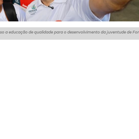
sso a educação de qualidade para o desenvolvimento da juventude de For
te sábado (30/8), o primeiro aulão do Academia Enem 20
neste domingo (31/8), a partir das 13h, e segue com aula
 ocasião, o prefeito destacou a importância do acesso a
nto da juventude de Fortaleza.
no do Academia Enem, um programa que contribui tanto
lhor para o Exame Nacional do Ensino Médio e para os
ferecer oportunidades de aprendizado e fortalecer a ed
o Governo Federal para tornar isso possível. Até novembr
 de semana, garantindo que nossos alunos estejam ainda 
essaltou o prefeito.
tude (Sejuv), o programa oferece aulas gratuitas, presenc