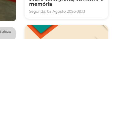
memória
Segunda, 03 Agosto 2026 09:13
taleza
25. O
s no
Saúde
 para
Carreta da Saúde da Mulher
vai ofertar cerca de 2 mil
ucação
atendimentos ginecológicos
o,
e de mamas em Fortaleza
mais
durante o mês de agosto
Quinta, 06 Agosto 2026 08:43
iais e