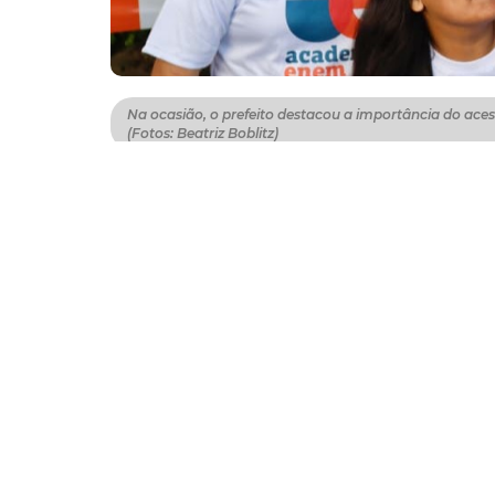
Na ocasião, o prefeito destacou a importância do ace
(Fotos: Beatriz Boblitz)
O prefeito Evandro Leitão acompanhou, nes
evento continuará no Ginásio Paulo Sarasate 
Ginásio da Parangaba até 15 de novembro. Na
educação de qualidade para o desenvolvime
“É uma grande alegria acompanhar o retor
que jovens e adultos possam se preparar me
vestibulares. Nós temos o compromisso de o
em nossa cidade, e temos recebido o apoio d
teremos atividades durante todos os finais
preparados para conquistar seus objetivos", r
Realizado pela Secretaria Municipal da Juven