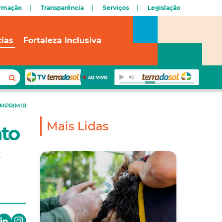
ormação
Transparência
Serviços
Legislação
cias
Fortaleza Inclusiva
IMPRIMIR
Mais Lidas
nto