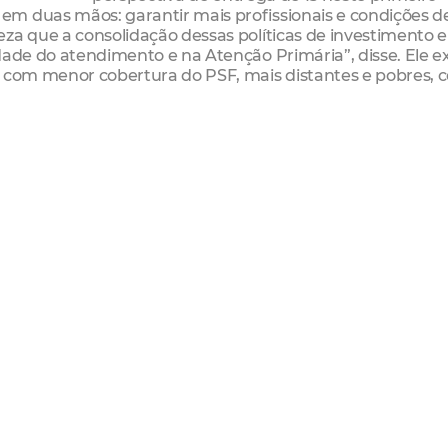
m duas mãos: garantir mais profissionais e condições d
eza que a consolidação dessas políticas de investimento 
dade do atendimento e na Atenção Primária”, disse. Ele e
s com menor cobertura do PSF, mais distantes e pobres,
s em 2015, 97% das 528 vagas ofertadas para os 113 Muni
amada, que acontecerá nos dias 17 e 18 de março, os insc
 13 cidades cearenses. Conforme o Ministro Arthur Chior
fissionais, mas também de formação em Atenção Primári
nte poder formar no Brasil um número de médicos necess
além de disponibilizar médicos para atenderem às pessoas
para medicina até 2017, das quais já foram criadas 4,5 mil
medicina, a universalização da residência médica, a mel
 colocação de médicos nos PSF são os compromissos que 
o Programa 4.362 médicos, que podem optar dentre vaga
dígenas, onde 71% das vagas não foram ocupadas. Caso aind
a chamada para brasileiros formados no exterior e, no dia 
alanço dessa segunda chamada é surpreendentemente pos