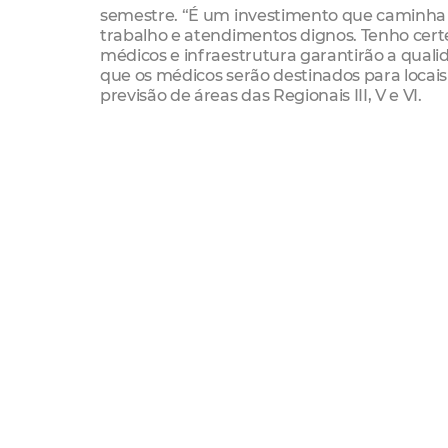
semestre. “É um investimento que caminha e
trabalho e atendimentos dignos. Tenho cert
médicos e infraestrutura garantirão a quali
que os médicos serão destinados para locai
previsão de áreas das Regionais III, V e VI.
Nas duas primeiras chamadas do Mais Médico
cearenses foram preenchidas. Na terceira ch
no Programa poderão selecionar 14 vagas em
Programa não é somente de fixação de pro
Saúde da Família. “Um dos objetivos é a ge
para atender à população brasileira. Então 
temos o desafio de abrir mais 11,5 mil vagas 
a abertura de novas vagas de graduação em 
da infraestrutura dos Postos de Saúde e a
no Programa Mais Médicos”, pontuou.
Poderão participar da terceira chamada d
218 Municípios brasileiros e 10 Distritos In
existam vagas no dia 10 de abril, será abert
maio, para médicos estrangeiros. “Nosso b