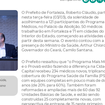
O Prefeito de Fortaleza, Roberto Cláudio, part
nesta terça-feira (03/03), da solenidade de
acolhimento a 121 participantes do Programa
Médicos, no Palácio da Abolição. 50 médicos
trabalharão em Fortaleza e 71 em cidades do
Interior do Estado, começando as atividades 
partir desta semana. O evento contou com a
presença do Ministro da Saúde, Arthur Chioro
Governador do Ceará, Camilo Santana.
O Prefeito ressaltou que “o Programa Mais M
e o Provab estão fazendo a diferença na Cida
Capital recebeu 234 médicos novos, triplican
cobertura do Programa Saúde da Família (PS
com equipes completas em pouco mais de do
aúde,
anos (de 20% para 60%). Também foram
tana
reformadas e ampliadas mais de 60 das 92
Unidades Básicas de Saúde, e estão sendo
construídas 25 completamente novas, com
perspectiva de entrega de 15 neste primeiro