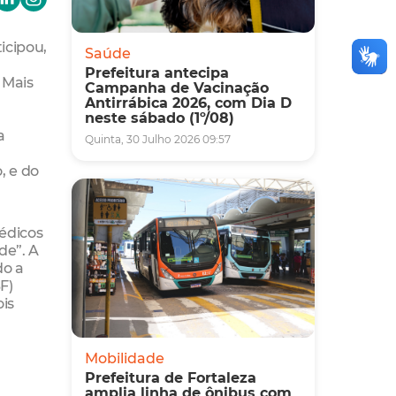
icipou,
Saúde
Prefeitura antecipa
 Mais
Campanha de Vacinação
Antirrábica 2026, com Dia D
neste sábado (1º/08)
a
Quinta, 30 Julho 2026 09:57
, e do
édicos
de”. A
do a
F)
is
Mobilidade
Prefeitura de Fortaleza
amplia linha de ônibus com