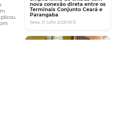
nova conexão direta entre os
e
Terminais Conjunto Ceará e
em
Parangaba
xplicou
Sexta, 31 Julho 2026 09:12
 com
cípios
ritos
o, o
a e
ários
, nós
. Então
horia
temos
Fiscalização
Agefis apreende cerca de
duas toneladas de alimentos
s em
impróprios para consumo
em supermercado de
a
Messejana
5 de
itivo,
Quinta, 30 Julho 2026 13:01