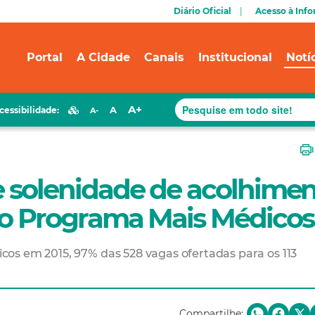
Diário Oficial
Acesso à Inf
Portal
A Cidade
Canais
Institucional
Notí
A+
A
cessibilidade:
A-
de solenidade de acolhime
 do Programa Mais Médicos
os em 2015, 97% das 528 vagas ofertadas para os 113
Compartilhe: