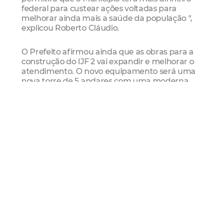
federal para custear ações voltadas para
melhorar ainda mais a saúde da população ",
explicou Roberto Cláudio.
O Prefeito afirmou ainda que as obras para a
construção do IJF 2 vai expandir e melhorar o
atendimento. O novo equipamento será uma
nova torre de 5 andares com uma moderna
estrutura de atendimento de urgência e
emergência. Será investido R$74 milhões em
equipamentos e na construção, além dos
recursos envolvidos na manutenção. O IJF 2
ficará interligado à atual estrutura por
passarelas conectando as áreas cirúrgica e de
UTI. Serão 160 novos leitos, parque de
imagens com Ressonância Magnética, UTI
com 50 leitos, 9 novas salas cirúrgicas, 20
leitos de recuperação e hemodinâmica. Com
a ampliação, a unidade passará dos atuais
461 para 667 novos leitos. "No primeiro
semestre de 2018 o IJF 2 será inaugurado. As
obras estão adiantadas e, quando pronto,