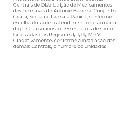
Centrais de Distribuição de Medicamentos
dos Terminais do Antônio Bezerra, Conjunto
Ceará, Siqueira, Lagoa e Papicu, conforme
escolha durante o atendimento na farmácia
do posto, usuários de 75 unidades de saúde,
localizadas nas Regionais I, II, III, IV e V.
Gradativamente, conforme a instalação das
demais Centrais, o número de unidades
habilitadas aumentará, até que os 109 postos
e o anexo de saúde Maria Cirino estejam
vinculados e as sete Centrais estejam em
funcionamento.
As Centrais de Distribuição de Medicamentos
no Terminal (CDMT) são parte das ações
inovadoras que têm por objetivo regularizar a
distribuição de medicamentos, realizada pela
Prefeitura de Fortaleza e, por consequência,
viabilizar o acesso da população. As Centrais,
que atendem exclusivamente usuários dos
terminais de integração, são uma extensão
das farmácias dos postos de saúde e só