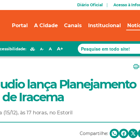
Diário Oficial
Acesso à Inf
Portal
A Cidade
Canais
Institucional
Notí
A+
A
cessibilidade:
A-
áudio lança Planejamento
a de Iracema
5/12), às 17 horas, no Estoril
Compartilhe: