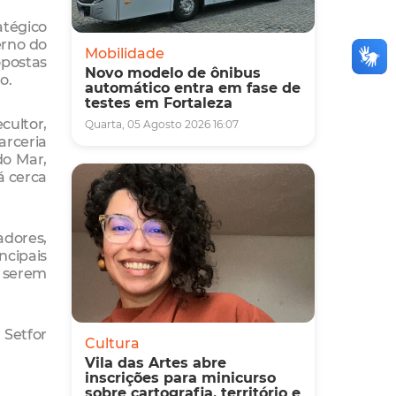
atégico
erno do
Mobilidade
opostas
Novo modelo de ônibus
o.
automático entra em fase de
testes em Fortaleza
cultor,
Quarta, 05 Agosto 2026 16:07
rceria
do Mar,
á cerca
adores,
cipais
 serem
 Setfor
Cultura
Vila das Artes abre
inscrições para minicurso
sobre cartografia, território e