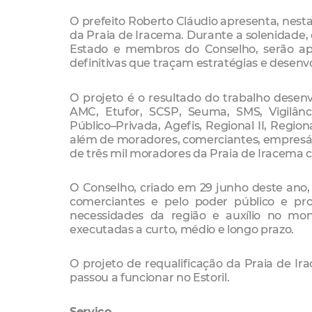
O prefeito Roberto Cláudio apresenta, nesta s
da Praia de Iracema. Durante a solenidade, 
Estado e membros do Conselho, serão apre
definitivas que traçam estratégias e desenv
O projeto é o resultado do trabalho desenvo
AMC, Etufor, SCSP, Seuma, SMS, Vigilân
Público–Privada, Agefis, Regional II, Regio
além de moradores, comerciantes, empresário
de três mil moradores da Praia de Iracema c
O Conselho, criado em 29 junho deste ano, 
comerciantes e pelo poder público e pro
necessidades da região e auxílio no mon
executadas a curto, médio e longo prazo.
O projeto de requalificação da Praia de Ir
passou a funcionar no Estoril.
Serviço