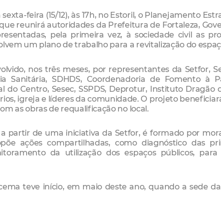
exta-feira (15/12), às 17h, no Estoril, o Planejamento Estr
que reunirá autoridades da Prefeitura de Fortaleza, Gov
sentadas, pela primeira vez, à sociedade civil as pr
olvem um plano de trabalho para a revitalização do espaç
lvido, nos três meses, por representantes da Setfor, Se
cia Sanitária, SDHDS, Coordenadoria de Fomento à Pa
nal do Centro, Sesec, SSPDS, Deprotur, Instituto Dragão 
s, igreja e líderes da comunidade. O projeto beneficiar
om as obras de requalificação no local.
a partir de uma iniciativa da Setfor, é formado por mor
põe ações compartilhadas, como diagnóstico das prin
itoramento da utilização dos espaços públicos, para
acema teve início, em maio deste ano, quando a sede da