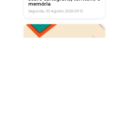
memória
Segunda, 03 Agosto 2026 09:13
Saúde
Carreta da Saúde da Mulher
vai ofertar cerca de 2 mil
atendimentos ginecológicos
e de mamas em Fortaleza
durante o mês de agosto
Quinta, 06 Agosto 2026 08:43