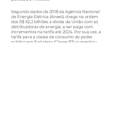
Segundo dados de 2018 da Agência Nacional
de Energia Elétrica (Aneel); chega na ordem
dos R$ 62,2 bilhões a dívida da União com as
distribuidoras de energia, a ser paga com
incrementos na tarifa até 2024. Por sua vez, a
tarifa para a classe de consumo do poder
público em Fortaleza (Classe B3) aumentou
progressivamente de 0,44 R$/kWh em 2013
para 0,74 R$/kWh em 2017. Somente a
Secretaria Municipal de Saúde possui um
custo anual com energia de
aproximadamente R$ 14,4 milhões,
considerando as 186 unidades consumidoras
entre hospitais, postos de saúde e Unidades
de Pronto Atendimento (UPAs); um consumo
anual de cerca de 19 GWh.
Para o coordenador de Parcerias Público-
Privadas e Concessões de Fortaleza (PPPFor),
Rodrigo Nogueira, os aumentos das tarifas