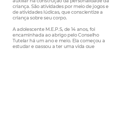
auxiliar na construção da personalidade da
criança. São atividades por meio de jogos e
de atividades lúdicas, que conscientize a
criança sobre seu corpo.
A adolescente M.E.P.S, de 14 anos, foi
encaminhada ao abrigo pelo Conselho
Tutelar há um ano e meio. Ela começou a
estudar e passou a ter uma vida que
considera normal. “Eu sofri muitos abusos e
isso ainda me dói muito. Mas estou
estudando e quero trabalhar, para melhorar
minha vida e voltar a morar com a minha
mãe e minha irmã”, disse.
A política de reforma e recuperação dos
abrigos segue agora para o abrigo dos
meninos e em seguida para a casa da família
na Parangaba. “Estamos pintando,
equipando e trazendo o que eles precisam
para viver com mais dignidade e mais felizes”,
disse o Secretário de desenvolvimento Social,