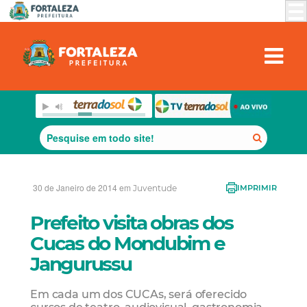
30 de Janeiro de 2014 em
Juventude
IMPRIMIR
Prefeito visita obras dos
Cucas do Mondubim e
Jangurussu
Em cada um dos CUCAs, será oferecido