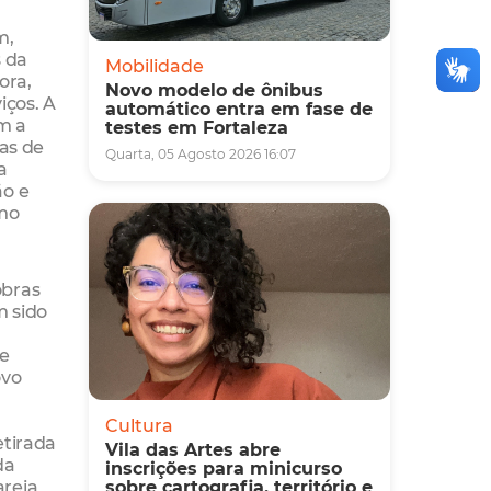
m,
s da
Mobilidade
ora,
Novo modelo de ônibus
ços. A
automático entra em fase de
m a
testes em Fortaleza
ras de
Quarta, 05 Agosto 2026 16:07
a
ão e
imo
obras
m sido
de
ovo
Cultura
etirada
Vila das Artes abre
da
inscrições para minicurso
areia
sobre cartografia, território e