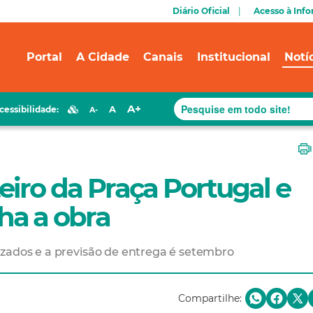
Diário Oficial
Acesso à Inf
Portal
A Cidade
Canais
Institucional
Notí
A+
A
cessibilidade:
A-
eiro da Praça Portugal e
a a obra
izados e a previsão de entrega é setembro
Compartilhe: