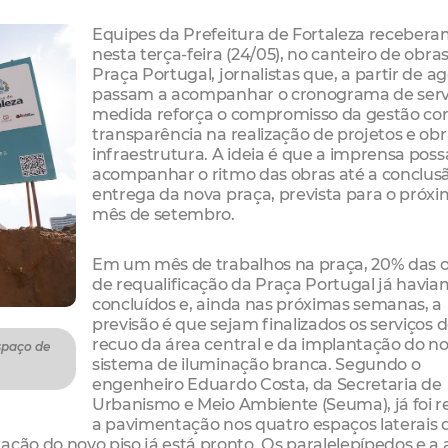
Equipes da Prefeitura de Fortaleza recebera
nesta terça-feira (24/05), no canteiro de obra
Praça Portugal, jornalistas que, a partir de ag
passam a acompanhar o cronograma de servi
medida reforça o compromisso da gestão co
transparência na realização de projetos e ob
infraestrutura. A ideia é que a imprensa poss
acompanhar o ritmo das obras até a conclus
entrega da nova praça, prevista para o próx
mês de setembro.
Em um mês de trabalhos na praça, 20% das 
de requalificação da Praça Portugal já havia
concluídos e, ainda nas próximas semanas, a
previsão é que sejam finalizados os serviços 
recuo da área central e da implantação do n
spaço de
sistema de iluminação branca. Segundo o
engenheiro Eduardo Costa, da Secretaria de
Urbanismo e Meio Ambiente (Seuma), já foi r
a pavimentação nos quatro espaços laterais 
ção do novo piso já está pronto. Os paralelepípedos e a 