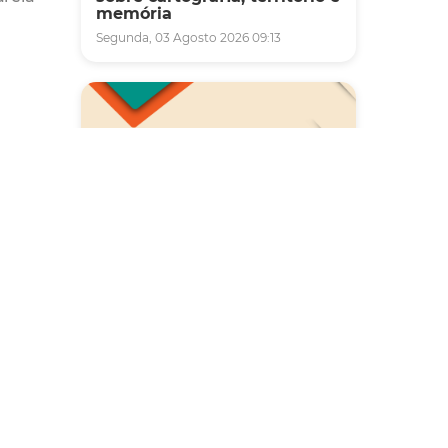
memória
Segunda, 03 Agosto 2026 09:13
al de
s.
o
dora de
Saúde
a série
Carreta da Saúde da Mulher
o
vai ofertar cerca de 2 mil
atendimentos ginecológicos
ais
e de mamas em Fortaleza
e
durante o mês de agosto
Quinta, 06 Agosto 2026 08:43