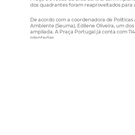
dos quadrantes foram reaproveitados para a 
De acordo com a coordenadora de Políticas 
Ambiente (Seuma), Edilene Oliveira, um dos
ampliada. A Praça Portugal já conta com 114 
plantadas.
A nova Praça Portugal atenderá quatro ponto
lazer e de turismo; prioridade e rapidez para
“Queremos devolver uma nova praça para 
espaço, com mais área de lazer e acessibil
Elaboração de Projetos da Secretaria de Infr
O projeto da nova praça interliga as áreas 
de novas intervenções serão feitas para torn
público. Estruturalmente, a Praça Portugal
7.545,49 m² para 10.394,12 m², fazendo com
acessíveis, com novos mobiliários urbanos, p
lâmpadas de LED, por exemplo.