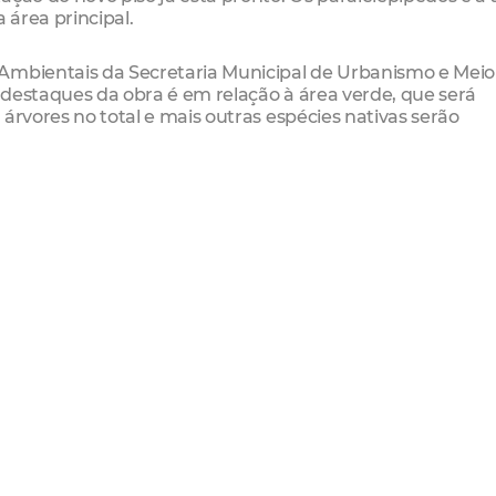
área principal.
Ambientais da Secretaria Municipal de Urbanismo e Meio
 destaques da obra é em relação à área verde, que será
árvores no total e mais outras espécies nativas serão
s essenciais: urbanidade e maior acessibilidade; potenci
 o transporte público e vias acessíveis para todos os modai
a cidade, que seja um equipamento que desenha um nov
idade para todos”, comentou Manuela Nogueira, coordena
aestrutura (Seinf).
laterais com a calçada, aumentando a área de passeio. Um
á-las mais acessíveis, confortáveis e estimuladoras do us
 terá seu espaço aumentado em 37,76%, passando dos atu
 que sejam cinco novos espaços de convivência totalment
araciclo, espaços de lazer e projeto luminotécnico com